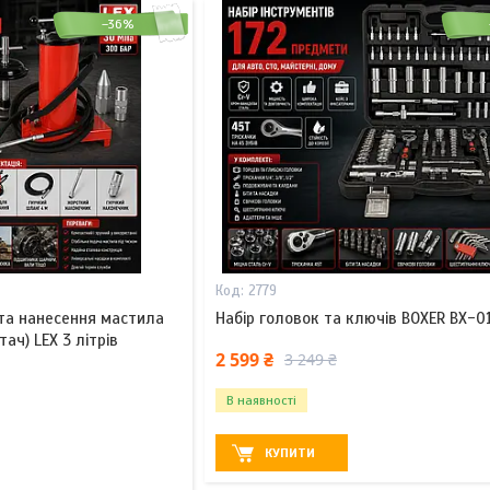
–36%
2779
та нанесення мастила
Набір головок та ключів BOXER BX-01
ач) LEX 3 літрів
2 599 ₴
3 249 ₴
В наявності
КУПИТИ