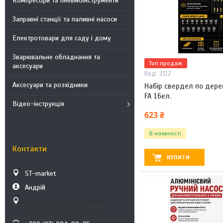
Компресори та пневмоінструменти
Заправні станції та паливні насоси
Електротовари для саду і дому
Зварювальне обладнання та
Топ продаж
аксесуари
2112
Аксесуари та розхідники
Набір свердел по дере
FA 16ел.
Відео-інструкція
623 ₴
В наявності
Контакти
КУПИТИ
ST-market
Андрій
вул. Кукурудзяна 1, Ринок
"ТОРПЕДО", Львів, Україна