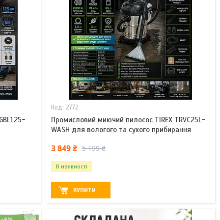
2772
GBL125-
Промисловий миючий пилосос TIREX TRVC25L-
WASH для вологого та сухого прибирання
3 849 ₴
5 199 ₴
В наявності
КУПИТИ
–8%