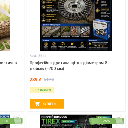
2855
ристична
Професійна дротяна щітка діаметром 8
дюймів (≈200 мм)
289 ₴
519 ₴
В наявності
КУПИТИ
–29%
–26%