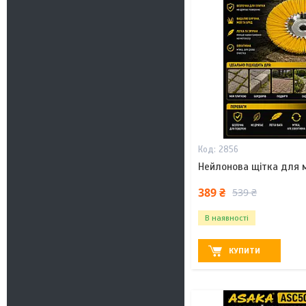
2856
Нейлонова щітка для м
389 ₴
539 ₴
В наявності
КУПИТИ