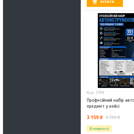
КУПИТИ
2789
Професійний набір авто
предмет у кейсі
3 159 ₴
3 759 ₴
В наявності