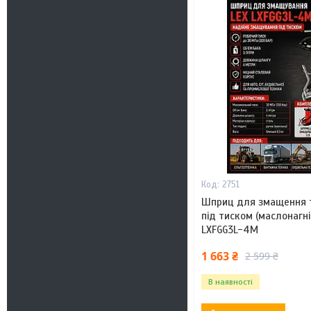
2751
Шприц для змащення 
під тиском (маслонагніт
LXFGG3L-4M
1 663 ₴
2 599 ₴
В наявності