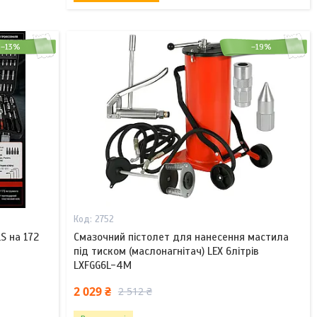
–13%
–19%
2752
S на 172
Смазочний пістолет для нанесення мастила
під тиском (маслонагнітач) LEX 6літрів
LXFGG6L-4M
2 029 ₴
2 512 ₴