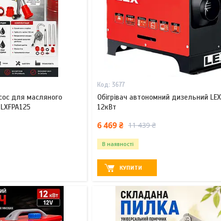
3677
сос для масляного
Обігрівач автономний дизельний LE
 LXFPA125
12кВт
6 469 ₴
11 439 ₴
В наявності
КУПИТИ