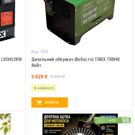
2601
X LXOH12KW
Дизельний обігрівач (Вебасто) TIREX TRDH8
8кВт.
5 629 ₴
9 359 ₴
В наявності
КУПИТИ
–44%