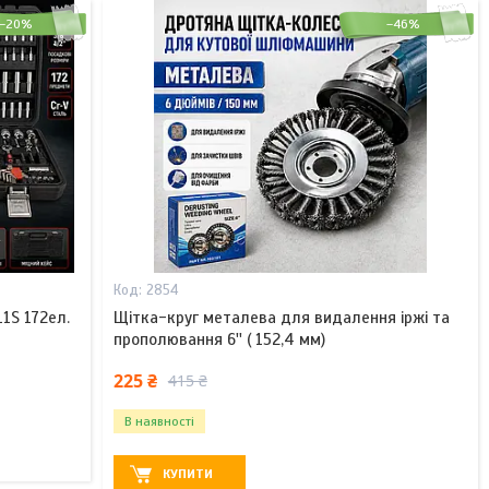
–20%
–46%
2854
1S 172ел.
Щітка-круг металева для видалення іржі та
прополювання 6'' ( 152,4 мм)
225 ₴
415 ₴
В наявності
КУПИТИ