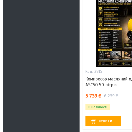
2815
Компресор масляний 
ASC50 50 літрів
5 739 ₴
6 239 ₴
В наявності
КУПИТИ