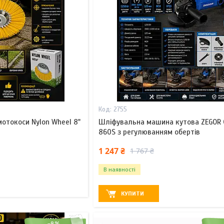
2755
отокоси Nylon Wheel 8"
Шліфувальна машина кутова ZEGOR 
860S з регулюванням обертів
1 247 ₴
1 767 ₴
В наявності
КУПИТИ
–8%