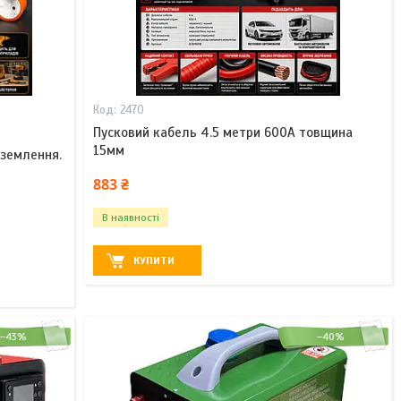
2470
Пусковий кабель 4.5 метри 600A товщина
15мм
аземлення.
883 ₴
В наявності
КУПИТИ
–43%
–40%