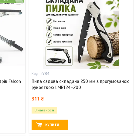
2784
рів Falcon
Пила садова складана 250 мм з прогумованою
рукояткою LMR124-200
311 ₴
В наявності
КУПИТИ