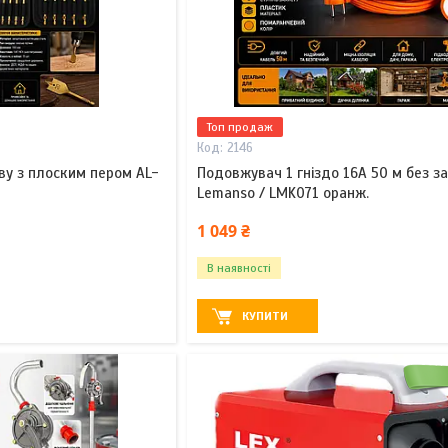
Топ продаж
2146
ву з плоским пером AL-
Подовжувач 1 гніздо 16A 50 м без з
Lemanso / LMK071 оранж.
1 049 ₴
В наявності
КУПИТИ