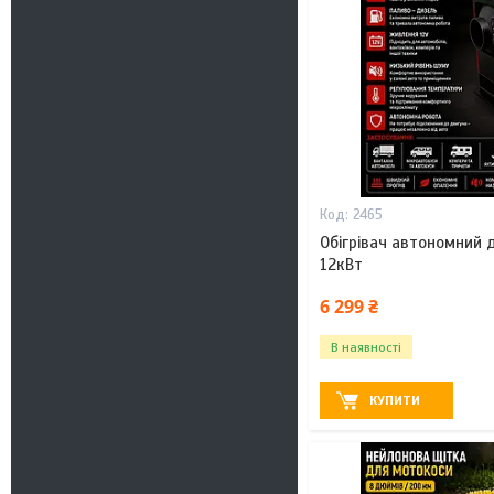
2465
Обігрівач автономний 
12кВт
6 299 ₴
В наявності
КУПИТИ