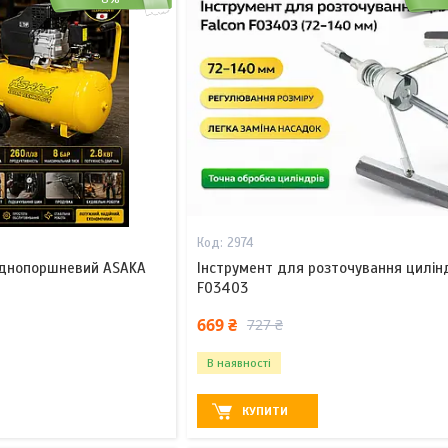
2974
однопоршневий ASAKA
Інструмент для розточування цилінд
F03403
669 ₴
727 ₴
В наявності
КУПИТИ