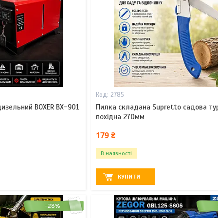
2785
дизельний BOXER BX-901
Пилка складана Supretto садова ту
похідна 270мм
179 ₴
В наявності
КУПИТИ
–28%