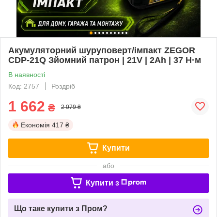
Акумуляторний шуруповерт/імпакт ZEGOR
CDP-21Q Зйомний патрон | 21V | 2Ah | 37 Н·м
В наявності
Код: 2757
Роздріб
1 662
₴
2 079 ₴
Економія
417 ₴
Купити
або
Купити з
Що таке купити з Пром?