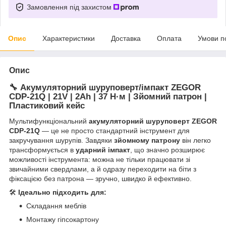
Замовлення під захистом
Опис
Характеристики
Доставка
Оплата
Умови п
Опис
🔧
Акумуляторний шуруповерт/імпакт ZEGOR
CDP-21Q | 21V | 2Ah | 37 Н·м | Зйомний патрон |
Пластиковий кейс
Мультифункціональний
акумуляторний шуруповерт ZEGOR
CDP-21Q
— це не просто стандартний інструмент для
закручування шурупів. Завдяки
зйомному патрону
він легко
трансформується в
ударний імпакт
, що значно розширює
можливості інструмента: можна не тільки працювати зі
звичайними свердлами, а й одразу переходити на біти з
фіксацією без патрона — зручно, швидко й ефективно.
🛠️
Ідеально підходить для:
Складання меблів
Монтажу гіпсокартону