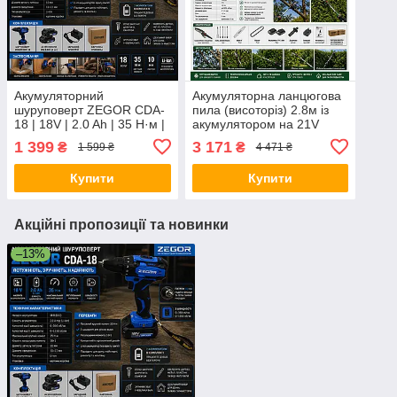
Акумуляторний
Акумуляторна ланцюгова
шуруповерт ZEGOR CDA-
пила (висоторіз) 2.8м із
18 | 18V | 2.0 Ah | 35 Н·м |
акумулятором на 21V
2.0Ah TIREX TRCCSA6-
1 399
3 171
₴
₴
1 599 ₴
4 471 ₴
21V
Купити
Купити
Акційні пропозиції та новинки
–13%