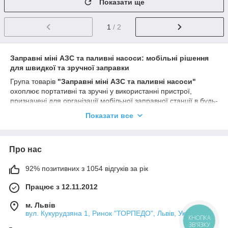
Показати ще
1
/ 2
Заправні міні АЗС та паливні насоси: мобільні рішення
для швидкої та зручної заправки
Група товарів
"Заправні міні АЗС та паливні насоси"
охоплює портативні та зручні у використанні пристрої,
призначені для організації мобільної заправної станції в будь-
якому місці. Ця категорія включає
міні АЗС, заправні
Показати все
пістолети та паливні насоси
, що працюють від різних
джерел живлення: 12В, 24В і 220В. Ідеальні для
використання в умовах відсутності стаціонарної заправної
Про нас
інфраструктури, ці пристрої забезпечують надійну та швидку
заправку техніки, транспорту та обладнання в польових
умовах або на будівельних майданчиках.
92% позитивних з 1054 відгуків за рік
Продукти категорії:
Працює з 12.11.2012
Міні АЗС
: компактні мобільні станції, що поєднують у
м. Львів
собі паливний насос, резервуар та заправний пістолет.
вул. Кукурудзяна 1, Ринок "ТОРПЕДО", Львів, Україна
Призначені для зберігання та заправки палива у
КНОПКА
ЗВ'ЯЗКУ
важкодоступних місцях, де немає доступу до звичайної