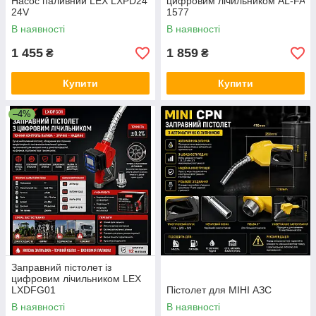
Насос паливний LEX LXPD24
цифровим лічильником AL-FA
24V
1577
В наявності
В наявності
1 455
1 859
₴
₴
Купити
Купити
–4%
Заправний пістолет із
цифровим лічильником LEX
LXDFG01
Пістолет для МІНІ АЗС
В наявності
В наявності