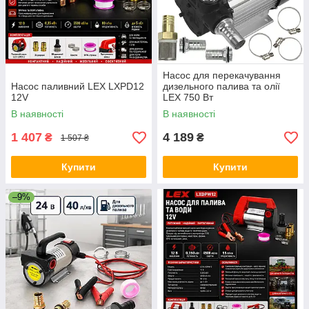
Насос для перекачування
Насос паливний LEX LXPD12
дизельного палива та олії
12V
LEX 750 Вт
В наявності
В наявності
1 407
4 189
₴
₴
1 507 ₴
Купити
Купити
–9%