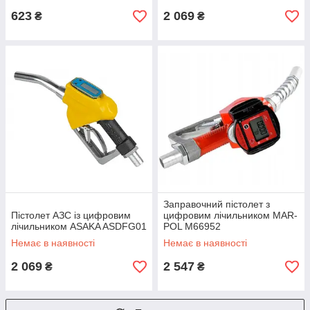
623
2 069
₴
₴
Заправочний пістолет з
Пістолет АЗС із цифровим
цифровим лічильником MAR-
лічильником ASAKA ASDFG01
POL M66952
Немає в наявності
Немає в наявності
2 069
2 547
₴
₴