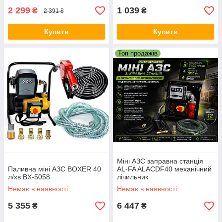
2 299
1 039
₴
₴
2 391 ₴
Купити
Купити
Топ продажів
Міні АЗС заправна станція
Паливна міні АЗС BOXER 40
AL-FA ALACDF40 механічний
л/хв BX-5058
лічильник
Немає в наявності
Немає в наявності
5 355
6 447
₴
₴