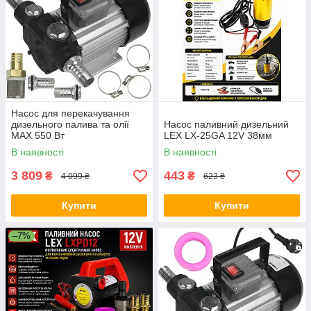
Насос для перекачування
дизельного палива та олії
Насос паливний дизельний
MAX 550 Вт
LEX LX-25GA 12V 38мм
В наявності
В наявності
3 809
443
₴
₴
4 099 ₴
623 ₴
Купити
Купити
–7%