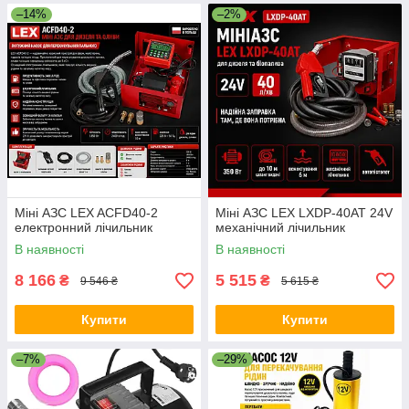
–14%
–2%
Міні АЗС LEX ACFD40-2
Міні АЗС LEX LXDP-40AT 24V
електронний лічильник
механічний лічильник
В наявності
В наявності
8 166
5 515
₴
₴
9 546 ₴
5 615 ₴
Купити
Купити
–7%
–29%