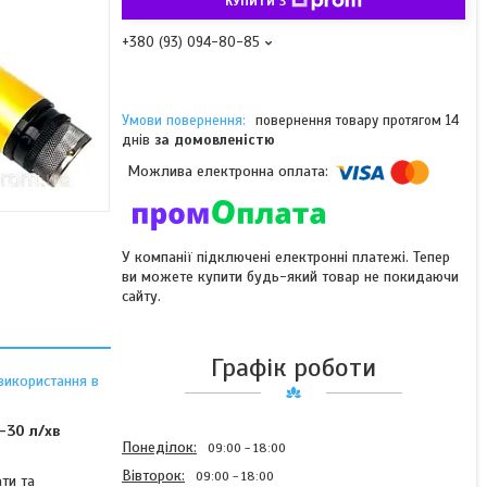
КУПИТИ З
+380 (93) 094-80-85
повернення товару протягом 14
днів
за домовленістю
У компанії підключені електронні платежі. Тепер
ви можете купити будь-який товар не покидаючи
сайту.
Графік роботи
використання в
–30 л/хв
Понеділок
09:00
18:00
Вівторок
09:00
18:00
ти та