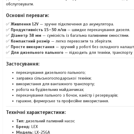
обслуговувати.
Основні переваги:
✅
Живлення 12V
— зручне підключення до акумулятора.
✅
Продуктивність 15–30 л/хв
— швидке перекачування дизеля.
✅
Діаметр 38 мм
— сумісність із багатьма паливними ємностями.
✅
Компактний розмір
— легко перевозити та зберігати.
✅
Просте використання
— зручний у роботі без складного налашт
✅
Для дизельного пального
— підходить для техніки, транспорту 
Застосування:
перекачування дизельного пального;
заправка сільськогосподарської техніки;
використання для вантажного транспорту;
робота на будівельних майданчиках;
перекачування пального з бочок, каністр і резервуарів;
гаражне, фермерське та професійне використання.
Технічні характеристики:
Тип:
дизельний паливний насос
Бренд:
LEX
Модель:
LX-25GA