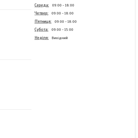
Середа
09:00
18:00
Четвер
09:00
18:00
Пʼятниця
09:00
18:00
Субота
09:00
15:00
Неділя
Вихідний
Насос паливний
дизельний LEX LX-25GA
12V 38мм
В наявності
443 ₴
623 ₴
КУПИТИ