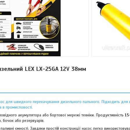
изельний LEX LX-25GA 12V 38мм
сос для швидкого перекачування дизельного пального. Підходить для 
а в промисловості.
повідного акумулятора або бортової мережі техніки. Продуктивність
15
, бочок або резервуарів.
паливні ємності. Завдяки простій конструкції насос легко використовува