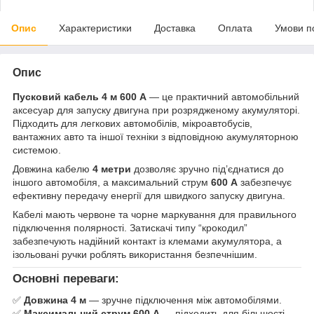
Опис
Характеристики
Доставка
Оплата
Умови п
Опис
Пусковий кабель 4 м 600 А
— це практичний автомобільний
аксесуар для запуску двигуна при розрядженому акумуляторі.
Підходить для легкових автомобілів, мікроавтобусів,
вантажних авто та іншої техніки з відповідною акумуляторною
системою.
Довжина кабелю
4 метри
дозволяє зручно під’єднатися до
іншого автомобіля, а максимальний струм
600 А
забезпечує
ефективну передачу енергії для швидкого запуску двигуна.
Кабелі мають червоне та чорне маркування для правильного
підключення полярності. Затискачі типу “крокодил”
забезпечують надійний контакт із клемами акумулятора, а
ізольовані ручки роблять використання безпечнішим.
Основні переваги:
✅
Довжина 4 м
— зручне підключення між автомобілями.
✅
Максимальний струм 600 А
— підходить для більшості