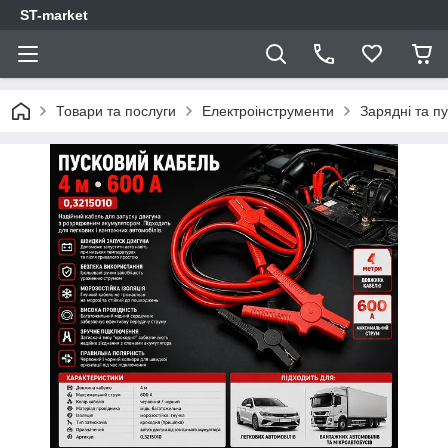
ST-market
Товари та послуги
Електроінструменти
Зарядні та п