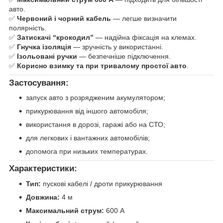
авто.
✅
Червоний і чорний кабель
— легше визначити
полярність.
✅
Затискачі “крокодил”
— надійна фіксація на клемах.
✅
Гнучка ізоляція
— зручність у використанні.
✅
Ізольовані ручки
— безпечніше підключення.
✅
Корисно взимку та при тривалому простої авто
.
Застосування:
запуск авто з розрядженим акумулятором;
прикурювання від іншого автомобіля;
використання в дорозі, гаражі або на СТО;
для легкових і вантажних автомобілів;
допомога при низьких температурах.
Характеристики:
Тип:
пускові кабелі / дроти прикурювання
Довжина:
4 м
Максимальний струм:
600 А