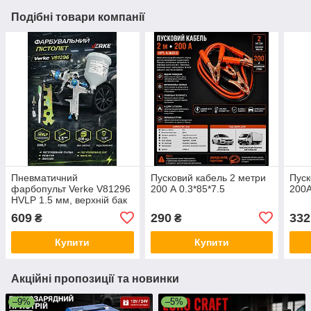
Подібні товари компанії
Пневматичний
Пусковий кабель 2 метри
Пуск
фарбопульт Verke V81296
200 А 0.3*85*7.5
200A
HVLP 1.5 мм, верхній бак
600 мл (1/4", 2–3.5 бар)
609
290
332
₴
₴
Купити
Купити
Акційні пропозиції та новинки
–9%
–5%