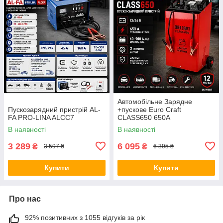
Автомобільне Зарядне
Пускозарядний пристрій AL-
+пускове Euro Craft
FA PRO-LINA ALCC7
CLASS650 650A
В наявності
В наявності
3 289
6 095
₴
₴
3 597 ₴
6 395 ₴
Купити
Купити
Про нас
92% позитивних з 1055 відгуків за рік