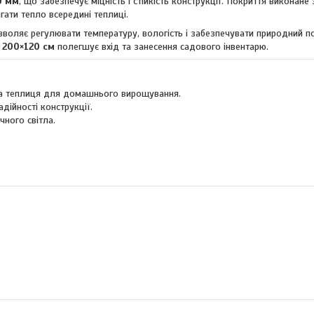
9 мм
, що забезпечує міцність і стійкість конструкції. Покриття виконане
гати тепло всередині теплиці.
воляє регулювати температуру, вологість і забезпечувати природний по
р
200×120 см
полегшує вхід та занесення садового інвентарю.
ра теплиця для домашнього вирощування.
дійності конструкції.
ного світла.