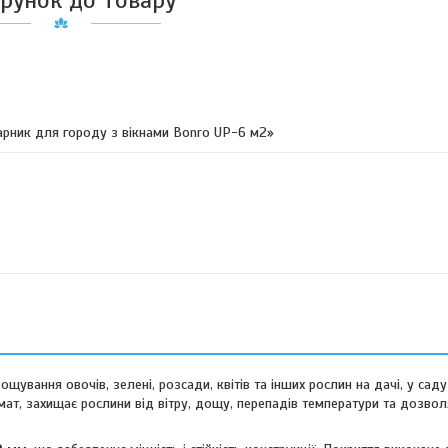
рунок до товару
арник для городу з вікнами Bonro UP-6 м2»
ування овочів, зелені, розсади, квітів та інших рослин на дачі, у саду
імат, захищає рослини від вітру, дощу, перепадів температури та дозв