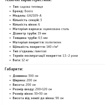
Тип:
садова теплиця
Бренд:
Bonro
Модель:
GH2109-A
Кількість секцій:
3
Кількість вікон:
6
Матеріал каркаса:
оцинкована сталь
Діаметр труби:
19 мм
Товщина труби:
0,5 мм
Матеріал покриття:
поліетилен
Щільність покриття:
140 г/м²
Тип з’єднань:
гвинтові
Термін експлуатації покриття:
1,5–2 роки
Вага:
12 кг
Габарити:
Довжина:
300 см
Ширина:
200 см
Висота:
200 см
Розмір входу:
200×120 см
Розмір вікон:
30×30 см
Висота від землі до вікна:
90 см