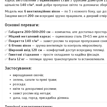
Каркас виготовлений з
оцинкованої сталі
з трубками діаметром
1
щільністю
140 г/м²
, який добре пропускає світло та допомагає збері
Модель має
6 вентиляційних вікон
— по 3 з кожного боку, що доз
Завдяки висоті
200 см
всередині зручно працювати, а дверний отві
Основні переваги:
✅
Габарити 200×300×200 см
— компактна, але достатньо просто
✅
Міцний металевий каркас
— оцинкована сталь 19×0,5 мм для на
✅
Покриття 140 г/м²
— захист рослин та хороше пропускання соняч
✅
6 бічних вікон
— зручна вентиляція та контроль мікроклімату.
✅
Широкий вхід 120 см
— комфортний доступ всередину теплиці.
✅
Гвинтові з’єднання
— просте складання та надійна фіксація.
✅
Вага 12 кг
— теплицю зручно транспортувати та встановлювати.
Застосування:
вирощування овочів;
зелень, салати та пряні трави;
розсада;
квіти та декоративні рослини;
захист рослин від негоди;
дача, сад, город, присадибна ділянка.
Технічні характеристики: