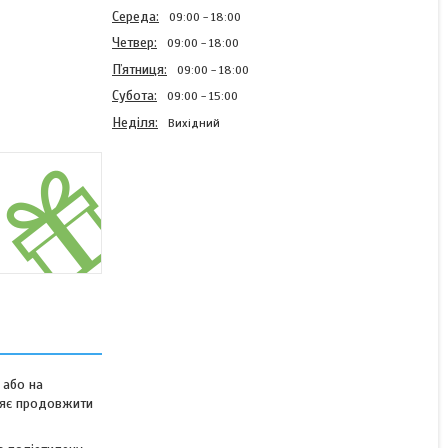
Середа
09:00
18:00
Четвер
09:00
18:00
Пʼятниця
09:00
18:00
Субота
09:00
15:00
Неділя
Вихідний
Садова теплиця парник
для городу з вікнами
Bonro UP-6 м2
В наявності
2 999 ₴
3 920 ₴
 або на
оляє продовжити
КУПИТИ