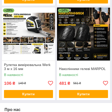
–29%
–14%
Рулетка вимірювальна Werk
3 м х 16 мм
Наколінники гелеві MARPOL
В наявності
В наявності
106
481
₴
₴
149 ₴
561 ₴
Купити
Купити
Про нас