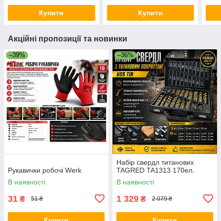
Купити
Купити
Акційні пропозиції та новинки
–39%
–36%
Набір свердл титанових
Рукавички робочі Werk
TAGRED TA1313 170ел.
В наявності
В наявності
31
1 329
₴
₴
51 ₴
2 079 ₴
Купити
Купити