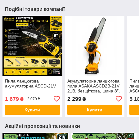
Подібні товари компанії
Пила ланцюгова
Акумуляторна ланцюгова
Пила
акумуляторна ASCD-21V
пила ASAKA ASCD2B-21V
ланц
21В, безщіткова, шина 8″,
ASC
2 АКБ 2Ah, у кейсі
1 679
2 299
5 1
₴
₴
2 079 ₴
Купити
Купити
Акційні пропозиції та новинки
–44%
–29%
Подарунок