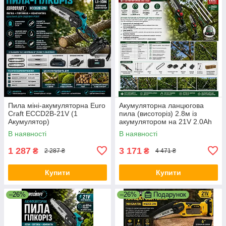
Пила міні-акумуляторна Euro
Акумуляторна ланцюгова
Craft ECCD2B-21V (1
пила (висоторіз) 2.8м із
Акумулятор)
акумулятором на 21V 2.0Ah
TIREX TRCCSA6-21V
В наявності
В наявності
1 287
3 171
₴
₴
2 287 ₴
4 471 ₴
Купити
Купити
–26%
–26%
Подарунок