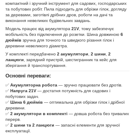
компактний і зручний інструмент для садових, господарських
та побутових робіт. Пила підходить для обрізки гілок, догляду
за деревами, заготівлі дрібних дров, роботи на дачі та
виконання невеликих будівельних завдань.
Модель працює від акумулятора
21V
, тому забезпечує
мобільність без підключення до розетки. Шина довжиною
6
дюймів
зручна для точного та швидкого різання гілок і
деревини невеликого діаметра.
У комплекті передбачено
2 акумулятори
,
2 шини
,
2
ланцюги
, зарядний пристрій, шестигранник та кейс для
зберігання й транспортування.
Основні переваги:
✅
Акумуляторна робота
— зручно працювати без дротів.
✅
Напруга 21V
— достатня потужність для садових і
побутових задач.
✅
Шина 6 дюймів
— оптимальна для обрізки гілок і дрібної
деревини.
✅
2 акумулятори в комплекті
— довша робота без тривалих
перерв.
✅
2 шини та 2 ланцюги
— запасні елементи для зручної
експлуатації.