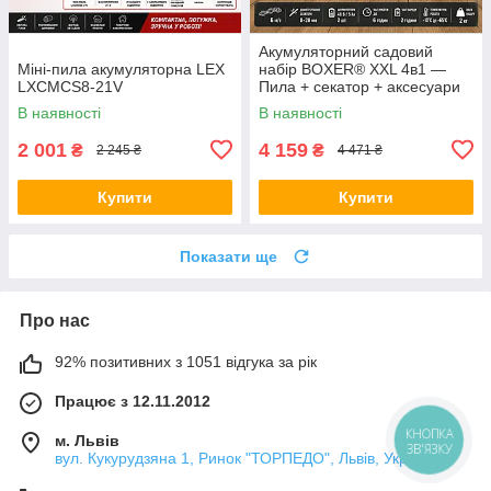
Акумуляторний садовий
Міні-пила акумуляторна LEX
набір BOXER® XXL 4в1 —
LXCMCS8-21V
Пила + секатор + аксесуари
В наявності
В наявності
2 001
4 159
₴
₴
2 245 ₴
4 471 ₴
Купити
Купити
Показати ще
Про нас
92% позитивних з 1051 відгука за рік
Працює з 12.11.2012
КНОПКА
м. Львів
ЗВ'ЯЗКУ
вул. Кукурудзяна 1, Ринок "ТОРПЕДО", Львів, Україна