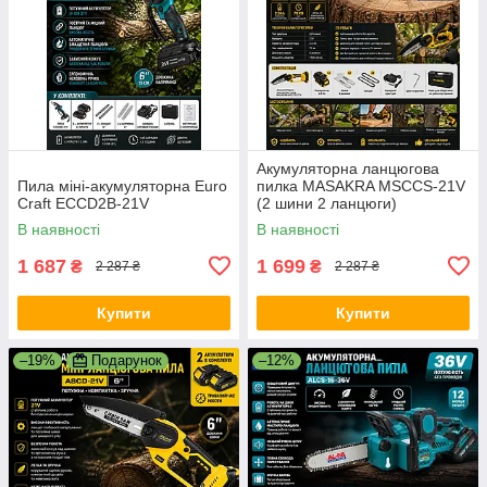
Акумуляторна ланцюгова
Пила міні-акумуляторна Euro
пилка MASAKRA MSCCS-21V
Craft ECCD2B-21V
(2 шини 2 ланцюги)
В наявності
В наявності
1 687
1 699
₴
₴
2 287 ₴
2 287 ₴
Купити
Купити
–19%
Подарунок
–12%