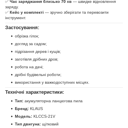
✅
Час заряджання близько 70 хв
— швидке відновлення
заряду.
✅
Кейс у комплекті
— зручно зберігати та перевозити
інструмент.
Застосування:
обрізка гілок;
догляд за садом;
підрізання дерев і кущів;
заготівля дрібних дров;
робота на дачі;
дрібні будівельні роботи;
використання у важкодоступних місцях.
Технічні характеристики:
Тип:
акумуляторна ланцюгова пила
Бренд:
KLAUS
Модель:
KLCCS-21V
Тип двигуна:
щітковий