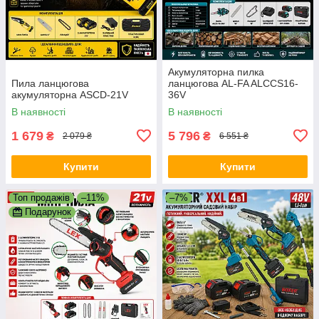
Акумуляторна пилка
Пила ланцюгова
ланцюгова AL-FA ALCCS16-
акумуляторна ASCD-21V
36V
В наявності
В наявності
1 679
5 796
₴
₴
2 079 ₴
6 551 ₴
Купити
Купити
Топ продажів
–11%
–7%
Подарунок