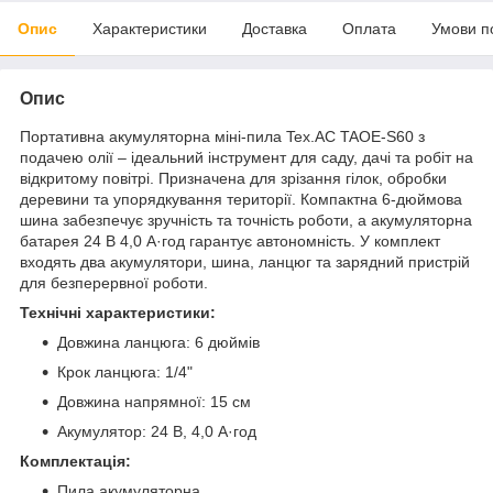
Опис
Характеристики
Доставка
Оплата
Умови п
Опис
Портативна акумуляторна міні-пила Tex.AC TAOE-S60 з
подачею олії – ідеальний інструмент для саду, дачі та робіт на
відкритому повітрі. Призначена для зрізання гілок, обробки
деревини та упорядкування території. Компактна 6-дюймова
шина забезпечує зручність та точність роботи, а акумуляторна
батарея 24 В 4,0 А·год гарантує автономність. У комплект
входять два акумулятори, шина, ланцюг та зарядний пристрій
для безперервної роботи.
Технічні характеристики:
Довжина ланцюга: 6 дюймів
Крок ланцюга: 1/4"
Довжина напрямної: 15 см
Акумулятор: 24 В, 4,0 А·год
Комплектація:
Пила акумуляторна