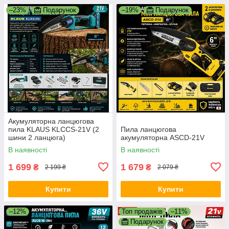
–23%
Подарунок
–19%
Подарунок
Акумуляторна ланцюгова
пила KLAUS KLCCS-21V (2
Пила ланцюгова
шини 2 ланцюга)
акумуляторна ASCD-21V
В наявності
В наявності
1 699
1 679
₴
₴
2 199 ₴
2 079 ₴
Купити
Купити
–12%
Топ продажів
–11%
Подарунок