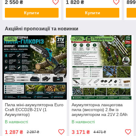
2 550
1 820
899
₴
₴
2 А·
Купити
Купити
Акційні пропозиції та новинки
–44%
–29%
Подарунок
Пила міні-акумуляторна Euro
Акумуляторна ланцюгова
Craft ECCD2B-21V (1
пила (висоторіз) 2.8м із
Акумулятор)
акумулятором на 21V 2.0Ah
TIREX TRCCSA6-21V
В наявності
В наявності
1 287
3 171
₴
₴
2 287 ₴
4 471 ₴