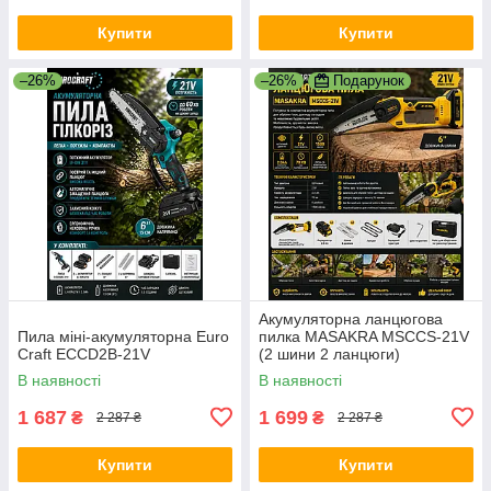
Купити
Купити
–26%
–26%
Подарунок
Акумуляторна ланцюгова
Пила міні-акумуляторна Euro
пилка MASAKRA MSCCS-21V
Craft ECCD2B-21V
(2 шини 2 ланцюги)
В наявності
В наявності
1 687
1 699
₴
₴
2 287 ₴
2 287 ₴
Купити
Купити