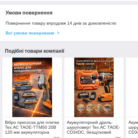
Умови повернення
Повернення товару впродовж 14 днів за домовленістю
Всі умови повернення
Подібні товари компанії
Вібро присоска для плитки
Акумуляторний дриль-
Акум
Tex.AC TAOE-TTM50 20В
шуруповерт Tex.AC TAOE-
шуру
120 мм акумуляторна
CD34DC, безщітковий
CD34
34 Н