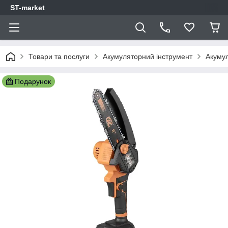
ST-market
Товари та послуги
Акумуляторний інструмент
Акумул
Подарунок