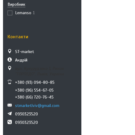
Виробник
Lemanso
1
Контакти
ST-market
Андрій
вул. Кукурудзяна 1, Ринок
"ТОРПЕДО", Львів, Україна
+380 (93) 094-80-85
+380 (96) 554-67-05
+380 (66) 720-76-45
stmarketlviv@gmail.com
0930323520
0930323520