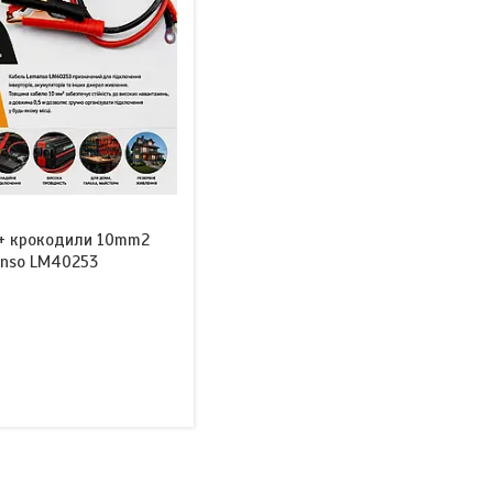
 + крокодили 10mm2
nso LM40253