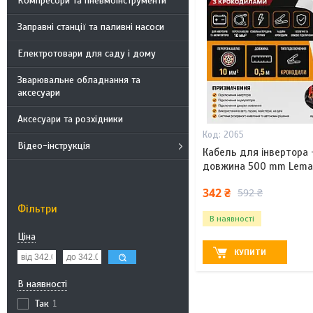
Компресори та пневмоінструменти
Заправні станції та паливні насоси
Електротовари для саду і дому
Зварювальне обладнання та
аксесуари
Аксесуари та розхідники
2065
Відео-інструкція
Кабель для інвертора
довжина 500 mm Lema
342 ₴
592 ₴
Фільтри
В наявності
Ціна
КУПИТИ
В наявності
Так
1