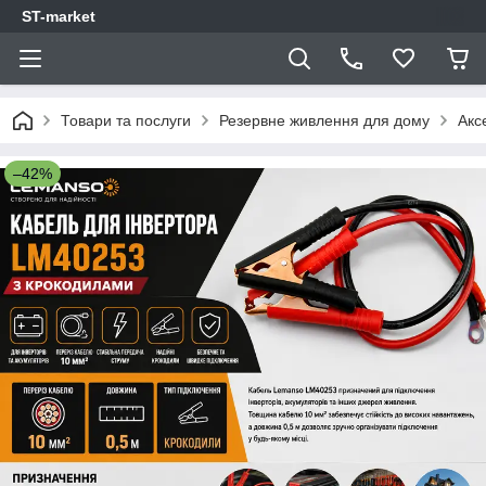
ST-market
Товари та послуги
Резервне живлення для дому
Акс
–42%