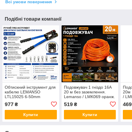
Всі умови повернення
Подібні товари компанії
Обтискний інструмент для
Подовжувач 1 гніздо 16A
Подо
кабелю LEMANSO
20 м без заземлення.
20м 
LTL15025 6-50mm
Lemanso / LMK069 оранж.
/ LM
977
519
469
₴
₴
Купити
Купити