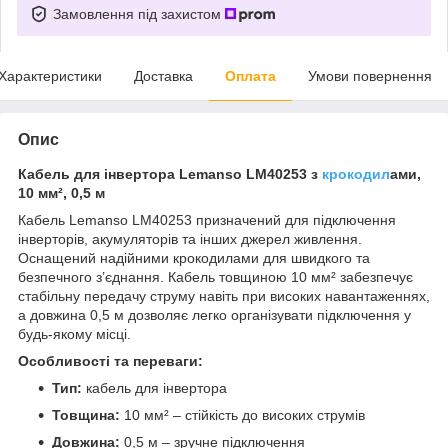
Замовлення під захистом
Характеристики
Доставка
Оплата
Умови повернення
Опис
Кабель для інвертора Lemanso LM40253 з
крокодил
ами,
10 мм², 0,5 м
Кабель Lemanso LM40253 призначений для підключення
інверторів, акумуляторів та інших джерел живлення.
Оснащений надійними крокодилами для швидкого та
безпечного з’єднання. Кабель товщиною 10 мм² забезпечує
стабільну передачу струму навіть при високих навантаженнях,
а довжина 0,5 м дозволяє легко організувати підключення у
будь-якому місці.
Особливості та переваги:
Тип:
кабель для інвертора
Товщина:
10 мм² – стійкість до високих струмів
Довжина:
0,5 м – зручне підключення