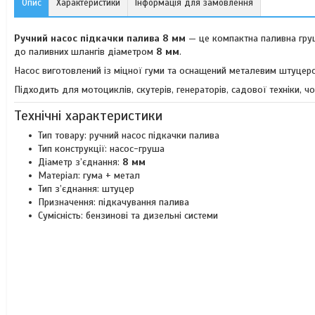
Опис
Характеристики
Інформація для замовлення
Ручний насос підкачки палива 8 мм
— це компактна паливна груш
до паливних шлангів діаметром
8 мм
.
Насос виготовлений із міцної гуми та оснащений металевим штуцером,
Підходить для мотоциклів, скутерів, генераторів, садової техніки, 
Технічні характеристики
Тип товару: ручний насос підкачки палива
Тип конструкції: насос-груша
Діаметр з’єднання:
8 мм
Матеріал: гума + метал
Тип з’єднання: штуцер
Призначення: підкачування палива
Сумісність: бензинові та дизельні системи