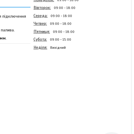
Вівторок
09:00
18:00
Середа
09:00
18:00
я підключення
Четвер
09:00
18:00
 палива.
Пʼятниця
09:00
18:00
 мм
.
Субота
09:00
15:00
Неділя
Вихідний
Ручний паливний насос-
груша 8 мм VERKE V80197
В наявності
179 ₴