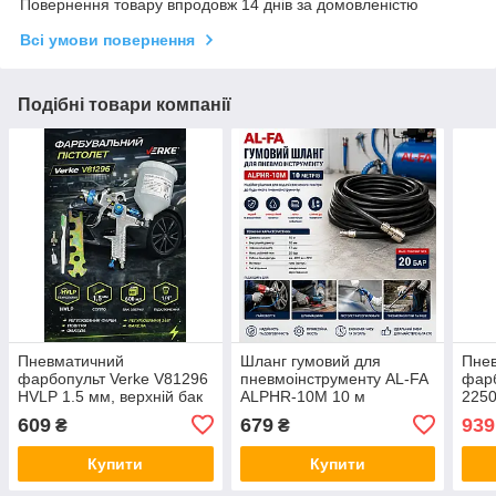
Повернення товару впродовж 14 днів за домовленістю
Всі умови повернення
Подібні товари компанії
Пневматичний
Шланг гумовий для
Пне
фарбопульт Verke V81296
пневмоінструменту AL-FA
фар
HVLP 1.5 мм, верхній бак
ALPHR-10M 10 м
2250
600 мл (1/4", 2–3.5 бар)
609
679
939
₴
₴
Купити
Купити