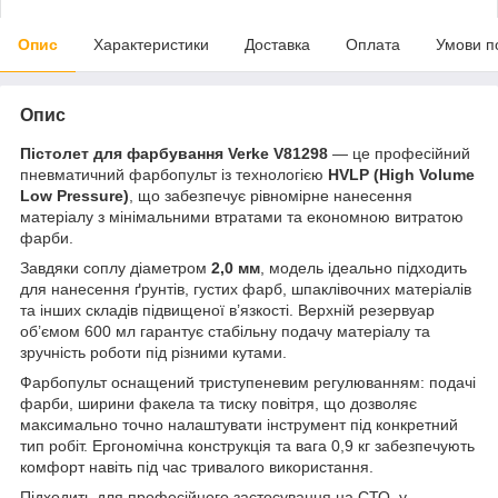
Опис
Характеристики
Доставка
Оплата
Умови п
Опис
Пістолет для фарбування Verke V81298
— це професійний
пневматичний фарбопульт із технологією
HVLP (High Volume
Low Pressure)
, що забезпечує рівномірне нанесення
матеріалу з мінімальними втратами та економною витратою
фарби.
Завдяки соплу діаметром
2,0 мм
, модель ідеально підходить
для нанесення ґрунтів, густих фарб, шпаклівочних матеріалів
та інших складів підвищеної в’язкості. Верхній резервуар
об’ємом 600 мл гарантує стабільну подачу матеріалу та
зручність роботи під різними кутами.
Фарбопульт оснащений триступеневим регулюванням: подачі
фарби, ширини факела та тиску повітря, що дозволяє
максимально точно налаштувати інструмент під конкретний
тип робіт. Ергономічна конструкція та вага 0,9 кг забезпечують
комфорт навіть під час тривалого використання.
Підходить для професійного застосування на СТО, у