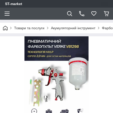
ST-market
Товари та послуги
Акумуляторний інструмент
Фарбо