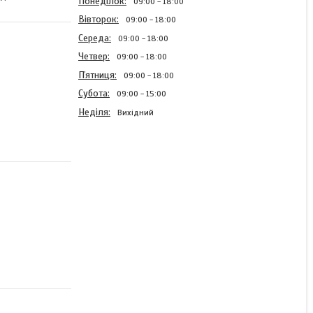
Понеділок
09:00
18:00
Вівторок
09:00
18:00
Середа
09:00
18:00
Четвер
09:00
18:00
Пʼятниця
09:00
18:00
Субота
09:00
15:00
Неділя
Вихідний
Прожектор світлодіодний
Lemanso LMP103-20
Нептун 20W 6500K
1200Lm IP65
В наявності
135 ₴
200 ₴