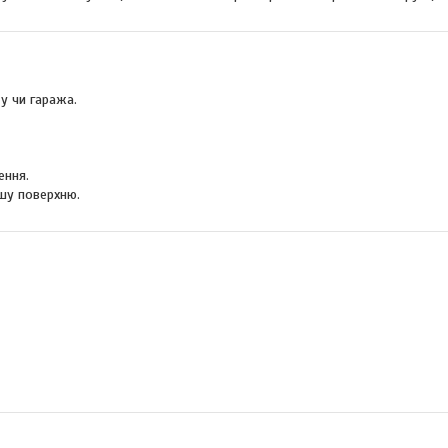
у чи гаража.
ення.
ншу поверхню.