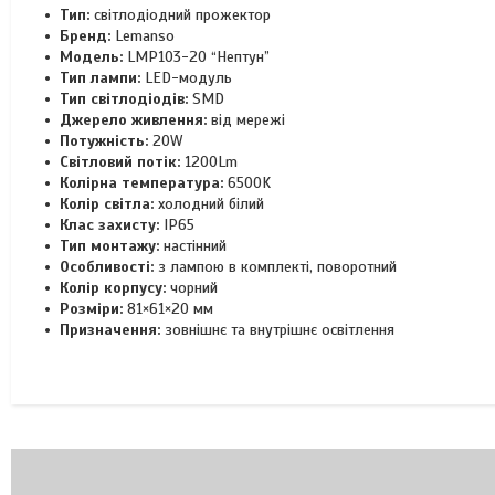
Тип:
світлодіодний прожектор
Бренд:
Lemanso
Модель:
LMP103-20 “Нептун”
Тип лампи:
LED-модуль
Тип світлодіодів:
SMD
Джерело живлення:
від мережі
Потужність:
20W
Світловий потік:
1200Lm
Колірна температура:
6500K
Колір світла:
холодний білий
Клас захисту:
IP65
Тип монтажу:
настінний
Особливості:
з лампою в комплекті, поворотний
Колір корпусу:
чорний
Розміри:
81×61×20 мм
Призначення:
зовнішнє та внутрішнє освітлення