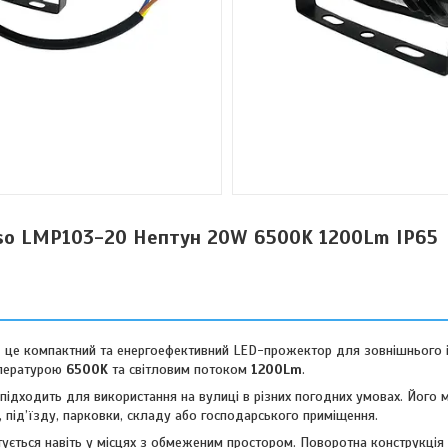
so LMP103-20 Нептун 20W 6500K 1200Lm IP65
це компактний та енергоефективний LED-прожектор для зовнішнього і
мпературою
6500K
та світловим потоком
1200Lm
.
й підходить для використання на вулиці в різних погодних умовах. Його
 під’їзду, парковки, складу або господарського приміщення.
ється навіть у місцях з обмеженим простором. Поворотна конструкція