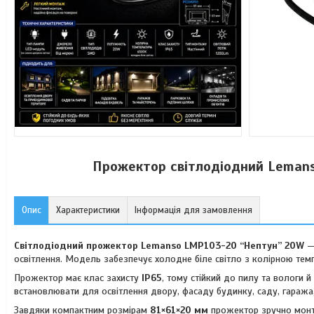
Прожектор світлодіодний Leman
Опис
Характеристики
Інформація для замовлення
Світлодіодний прожектор Lemanso LMP103-20 “Нептун” 20W
— 
освітлення. Модель забезпечує холодне біле світло з колірною те
Прожектор має клас захисту
IP65
, тому стійкий до пилу та вологи 
встановлювати для освітлення двору, фасаду будинку, саду, гаража,
Завдяки компактним розмірам
81×61×20 мм
прожектор зручно монту