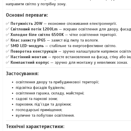
направити світло у потрібну зону.
Основні переваги:
✅
Потужність 20W
— економне споживання електроенергії.
✅
Світловий потік 1200Lm
— яскраве освітлення для двору, фасад
✅
Холодне біле світло 6500K
— чітке освітлення території.
✅
Клас захисту IP65
— захист від пилу та вологи.
✅
SMD LED-модуль
— стабільне та енергоефективне світло.
✅
Поворотна конструкція
— зручно налаштувати напрямок освітл
✅
Настінний монтаж
— просте встановлення на фасад, стіну або і
✅
Компактний корпус
— зручно для монтажу у невеликих зонах.
Застосування:
освітлення двору та прибудинкової території;
підсвітка фасадів будівель;
освітлення гаража, складу, майстерні;
садові та паркові зони;
парковки, під’їзди та доріжки;
господарські приміщення;
вуличне та побутове освітлення.
Технічні характеристики: