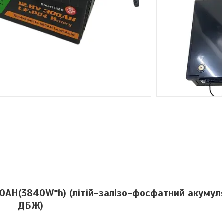
00AH(3840W*h) (літій-залізо-фосфатний акуму
ДБЖ)