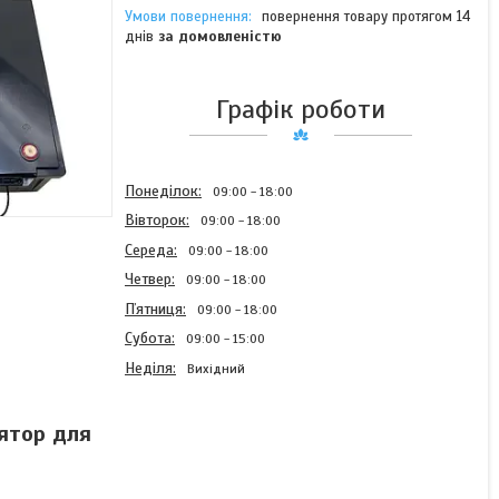
повернення товару протягом 14
днів
за домовленістю
Графік роботи
Понеділок
09:00
18:00
Вівторок
09:00
18:00
Середа
09:00
18:00
Четвер
09:00
18:00
Пʼятниця
09:00
18:00
Субота
09:00
15:00
Неділя
Вихідний
лятор для
Акумулятор Perfect Solar
LiFePO4