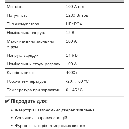
Місткість
100 А·год
Потужність
1280 Вт·год
Тип акумулятора
LiFePO4
Номінальна напруга
12 В
Максимальний зарядний
100 А
струм
Напруга зарядки
14,6 В
Номінальний струм розряду
100 А
Кількість циклів
4000+
Робоча температура
-20…+60 °C
Температура при заряджанні
0…45 °C
✅ Підходить для:
Інверторів і автономних джерел живлення
Сонячних і вітрових станцій
Фургонів, катерів та морських систем