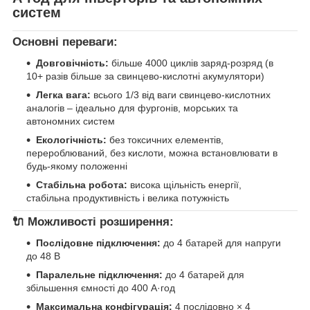
систем
Основні переваги:
Довговічність:
більше 4000 циклів заряд-розряд (в
10+ разів більше за свинцево-кислотні акумулятори)
Легка вага:
всього 1/3 від ваги свинцево-кислотних
аналогів – ідеально для фургонів, морських та
автономних систем
Екологічність:
без токсичних елементів,
перероблюваний, без кислоти, можна встановлювати в
будь-якому положенні
Стабільна робота:
висока щільність енергії,
стабільна продуктивність і велика потужність
🔌 Можливості розширення:
Послідовне підключення:
до 4 батарей для напруги
до 48 В
Паралельне підключення:
до 4 батарей для
збільшення ємності до 400 А·год
Максимальна конфігурація:
4 послідовно × 4