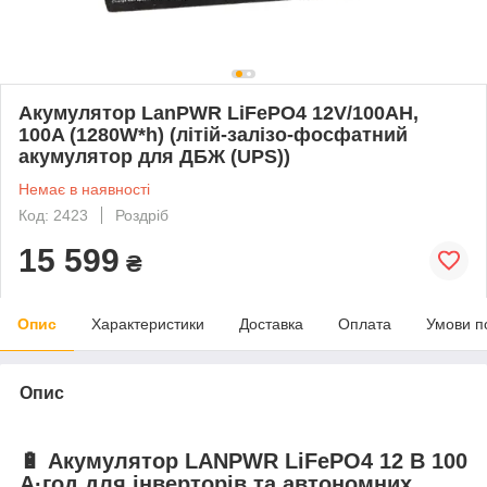
Акумулятор LanPWR LiFePO4 12V/100AH,
100A (1280W*h) (літій-залізо-фосфатний
акумулятор для ДБЖ (UPS))
Немає в наявності
Код: 2423
Роздріб
15 599
₴
Опис
Характеристики
Доставка
Оплата
Умови п
Опис
🔋 Акумулятор LANPWR LiFePO4 12 В 100
А·год для інверторів та автономних