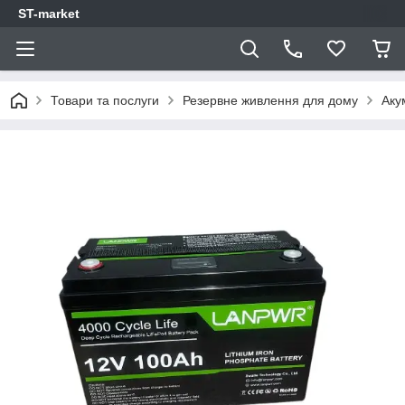
ST-market
Товари та послуги
Резервне живлення для дому
Аку