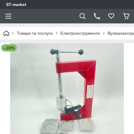
ST-market
Товари та послуги
Електроінструменти
Вулканізатор
–16%