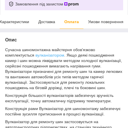
Замовлення під захистом
Характеристики
Доставка
Оплата
Умови повернення
Опис
Сучасна шиномонтажна майстерня обов'язково
комплектується
вулканізатором
. Якщо деякі пошкодження
камер і шин можна ліквідувати методом холодної вулканізації,
серйозні пошкодження вимагають нагрівання гуми.
Вулканізатори призначені для ремонту шин та камер легкових
та вантажних автомобілів усіх типів методом гарячої
вулканізації. Застосовуються для ремонту локальних
пошкоджень на біговій доріжці, плечі та боковині шин.
Конструкція більшості вулканізаторів забезпечує зручність
експлуатації, точну автоматичну підтримку температури.
Конструкція рами Вулканізатор для шиномонтажу забезпечує
постійне зусилля притискання в процесі вулканізації.
Вулканізатор для ремонту шин застосовується на
автотранспортних підприємствах, на станціях технічного