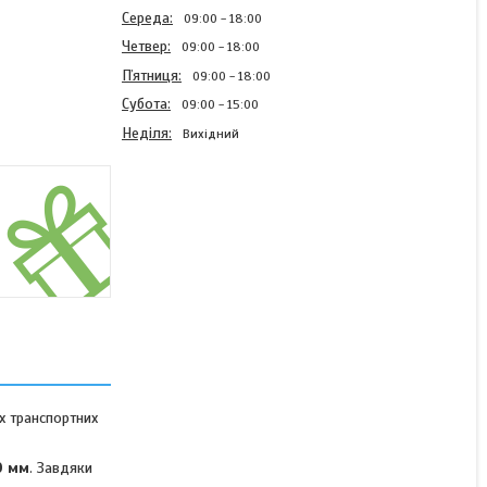
Середа
09:00
18:00
Четвер
09:00
18:00
Пʼятниця
09:00
18:00
Субота
09:00
15:00
Неділя
Вихідний
Домкрат гідравлічний до
2.0 тонн BULLTECH у
пластиковому кейсі
В наявності
1 629 ₴
2 079 ₴
х транспортних
КУПИТИ
0 мм
. Завдяки