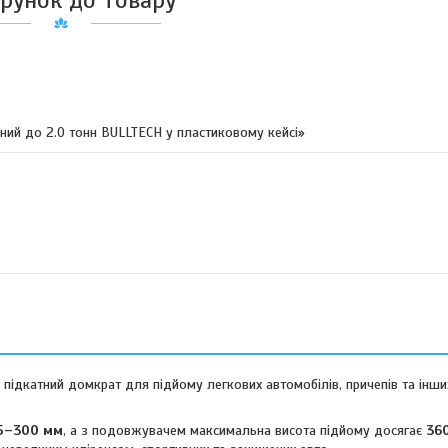
рунок до товару
ний до 2.0 тонн BULLTECH у пластиковому кейсі»
підкатний домкрат для підйому легкових автомобілів, причепів та інши
.
5–300 мм
, а з подовжувачем максимальна висота підйому досягає
36