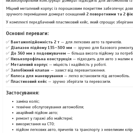
низькопрофільній конструкції домкрат підходить для автомобілів із
Міцний металевий корпус із порошковим покриттям забезпечує довг
зручного переміщення домкрат оснащений
2 поворотними та 2 фі
У комплекті передбачений пластиковий кейс, який спрощує зберіган
Основні переваги:
✅
Вантажопідйомність 2 т
— для легкових авто та причепів.
✅
Діапазон підйому 135–300 мм
— зручно для базового ремонту
✅
До 360 мм з подовжувачем
— більша висота підйому за потреб
✅
Низькопрофільна конструкція
— підходить для авто з малим к
✅
Металевий корпус
— міцність і надійність у роботі.
✅
Запобіжний клапан
— захист від перевантаження.
✅
Колеса для маневрування
— легко встановити під автомобіль.
✅
Пластиковий кейс
— зручно зберігати та перевозити.
Застосування:
заміна коліс;
технічне обслуговування автомобіля;
аварійний підйом авто;
ремонт у гаражі або майстерні;
використання на СТО;
підйом легкових авто, причепів та транспорту з невеликим клір