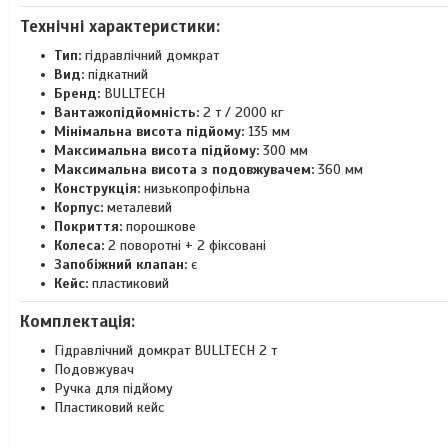
Технічні характеристики:
Тип:
гідравлічний домкрат
Вид:
підкатний
Бренд:
BULLTECH
Вантажопідйомність:
2 т / 2000 кг
Мінімальна висота підйому:
135 мм
Максимальна висота підйому:
300 мм
Максимальна висота з подовжувачем:
360 мм
Конструкція:
низькопрофільна
Корпус:
металевий
Покриття:
порошкове
Колеса:
2 поворотні + 2 фіксовані
Запобіжний клапан:
є
Кейс:
пластиковий
Комплектація:
Гідравлічний домкрат BULLTECH 2 т
Подовжувач
Ручка для підйому
Пластиковий кейс