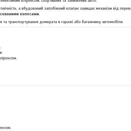
 невеликим кліренсом, спортивних та занижених авто.
овічність, а вбудований запобіжний клапан захищає механізм від пере
ксованими колесами
.
ня та транспортування домкрата в гаражі або багажнику автомобіля.
.
и.
ліренсом.
енсом.