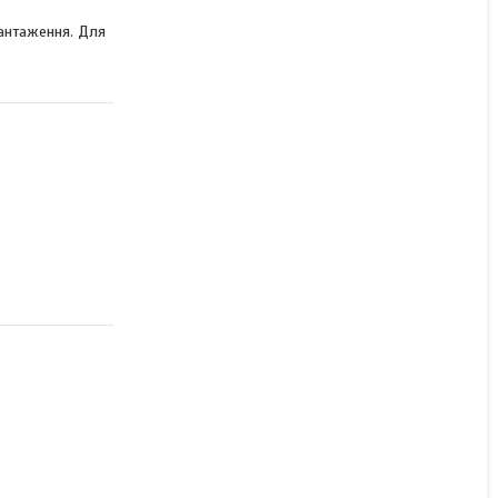
КУПИТИ З
вантаження. Для