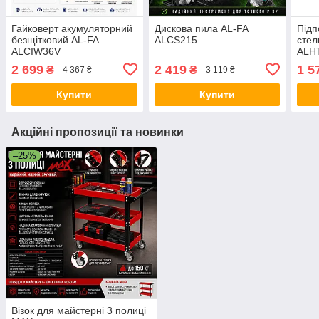
Гайковерт акумуляторний
Дискова пила AL-FA
Підп
безщітковий AL-FA
ALCS215
стел
ALCIW36V
ALHT
2 699
2 419
1 5
₴
₴
4 367 ₴
3 119 ₴
Купити
Купити
Акційні пропозиції та новинки
–25%
Візок для майстерні 3 полиці