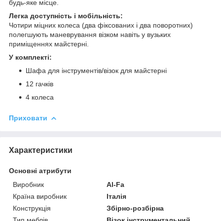
будь-яке місце.
Легка доступність і мобільність:
Чотири міцних колеса (два фіксованих і два поворотних)
полегшують маневрування візком навіть у вузьких
приміщеннях майстерні.
У комплекті:
Шафа для інструментів/візок для майстерні
12 гачків
4 колеса
Приховати
Характеристики
Основні атрибути
Виробник
Al-Fa
Країна виробник
Італія
Конструкція
Збірно-розбірна
Тип меблів
Візок інструментальний