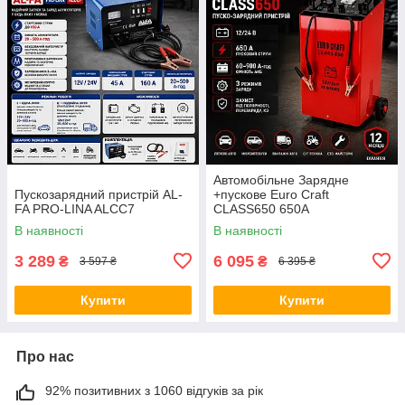
Автомобільне Зарядне
Пускозарядний пристрій AL-
+пускове Euro Craft
FA PRO-LINA ALCC7
CLASS650 650A
В наявності
В наявності
3 289
6 095
₴
₴
3 597 ₴
6 395 ₴
Купити
Купити
Про нас
92% позитивних з 1060 відгуків за рік