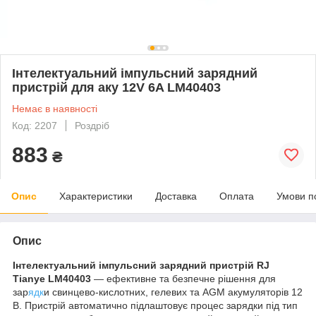
Інтелектуальний імпульсний зарядний
пристрій для аку 12V 6A LM40403
Немає в наявності
Код: 2207
Роздріб
883
₴
Опис
Характеристики
Доставка
Оплата
Умови п
Опис
Інтелектуальний імпульсний зарядний пристрій RJ
Tianye LM40403
— ефективне та безпечне рішення для
зар
ядк
и свинцево-кислотних, гелевих та AGM акумуляторів 12
В. Пристрій автоматично підлаштовує процес зарядки під тип