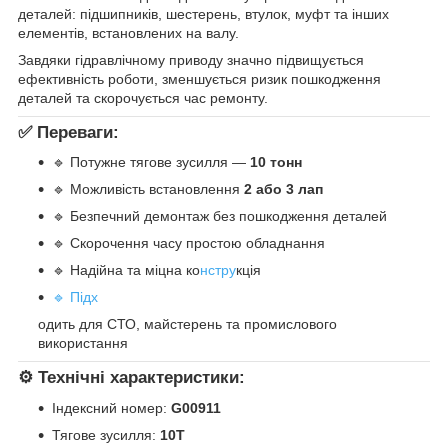
деталей: підшипників, шестерень, втулок, муфт та інших
елементів, встановлених на валу.
Завдяки гідравлічному приводу значно підвищується
ефективність роботи, зменшується ризик пошкодження
деталей та скорочується час ремонту.
✅ Переваги:
🔹 Потужне тягове зусилля —
10 тонн
🔹 Можливість встановлення
2 або 3 лап
🔹 Безпечний демонтаж без пошкодження деталей
🔹 Скорочення часу простою обладнання
🔹 Надійна та міцна ко
нстру
кція
🔹 Підх
одить для СТО, майстерень та промислового
використання
⚙️ Технічні характеристики:
Індексний номер:
G00911
Тягове зусилля:
10Т