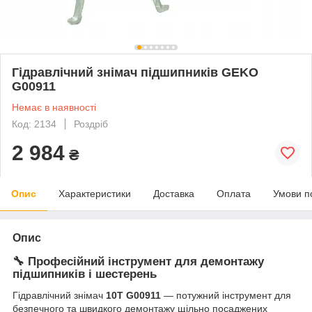
Гідравлічний знімач підшипників GEKO
G00911
Немає в наявності
Код: 2134
Роздріб
2 984
₴
Опис
Характеристики
Доставка
Оплата
Умови п
Опис
🔧 Професійний інструмент для демонтажу
підшипників і шестерень
Гідравлічний знімач
10Т G00911
— потужний інструмент для
безпечного та швидкого демонтажу щільно посаджених