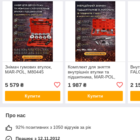
Знімач гумових втулок,
Комплект для зняття
Внут
MAR-POL, M80445
внутрішніх втулки та
FAL
підшипника, MAR-POL,
M06002
5 579
1 987
2 1
₴
₴
Купити
Купити
Про нас
92% позитивних з 1050 відгуків за рік
Працює з 12.11.2012