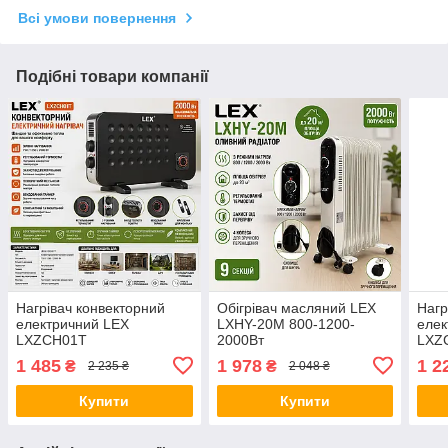
Всі умови повернення
Подібні товари компанії
Нагрівач конвекторний
Обігрівач масляний LEX
Нагр
електричний LEX
LXHY-20M 800-1200-
елек
LXZCH01T
2000Вт
LXZ
1 485
1 978
1 2
₴
₴
2 235 ₴
2 048 ₴
Купити
Купити