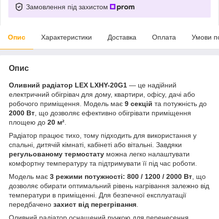
Замовлення під захистом
Опис
Характеристики
Доставка
Оплата
Умови п
Опис
Оливний радіатор LEX LXHY-20G1
— це надійний
електричний обігрівач для дому, квартири, офісу, дачі або
робочого приміщення. Модель має
9 секцій
та потужність до
2000 Вт
, що дозволяє ефективно обігрівати приміщення
площею до
20 м²
.
Радіатор працює тихо, тому підходить для використання у
спальні, дитячій кімнаті, кабінеті або вітальні. Завдяки
регульованому термостату
можна легко налаштувати
комфортну температуру та підтримувати її під час роботи.
Модель має
3 режими потужності: 800 / 1200 / 2000 Вт
, що
дозволяє обирати оптимальний рівень нагрівання залежно від
температури в приміщенні. Для безпечної експлуатації
передбачено
захист від перегрівання
.
Оливний радіатор оснащений ручкою для перенесення,