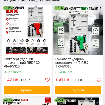
Акційні пропозиції та новинки
–21%
–21%
Гайковерт ударний
Гайковерт ударний
пневматичний REDFOX
пневматичний TIREX
RFAIW310
TRAIW310
В наявності
В наявності
1 471
1 471
₴
₴
1 871 ₴
1 871 ₴
Купити
Купити
–20%
–15%