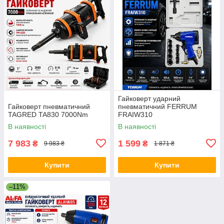
Гайковерт ударний
Гайковерт пневматичний
пневматичний FERRUM
TAGRED TA830 7000Nm
FRAIW310
В наявності
В наявності
7 983
1 599
₴
₴
9 983 ₴
1 871 ₴
Купити
Купити
–11%