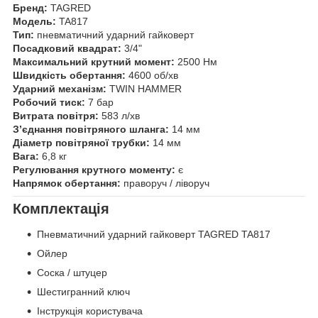
Бренд:
TAGRED
Модель:
TA817
Тип:
пневматичний ударний гайковерт
Посадковий квадрат:
3/4"
Максимальний крутний момент:
2500 Нм
Швидкість обертання:
4600 об/хв
Ударний механізм:
TWIN HAMMER
Робочий тиск:
7 бар
Витрата повітря:
583 л/хв
З’єднання повітряного шланга:
14 мм
Діаметр повітряної трубки:
14 мм
Вага:
6,8 кг
Регулювання крутного моменту:
є
Напрямок обертання:
праворуч / ліворуч
Комплектація
Пневматичний ударний гайковерт TAGRED TA817
Ойлер
Соска / штуцер
Шестигранний ключ
Інструкція користувача