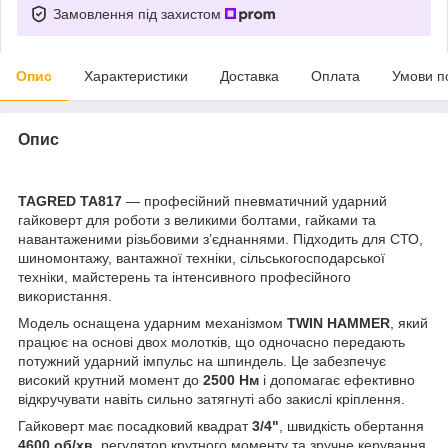
Замовлення під захистом
Опис
Характеристики
Доставка
Оплата
Умови п
Опис
TAGRED TA817
— професійний пневматичний ударний
гайковерт для роботи з великими болтами, гайками та
навантаженими різьбовими з’єднаннями. Підходить для СТО,
шиномонтажу, вантажної техніки, сільськогосподарської
техніки, майстерень та інтенсивного професійного
використання.
Модель оснащена ударним механізмом
TWIN HAMMER
, який
працює на основі двох молотків, що одночасно передають
потужний ударний імпульс на шпиндель. Це забезпечує
високий крутний момент до
2500 Нм
і допомагає ефективно
відкручувати навіть сильно затягнуті або закислі кріплення.
Гайковерт має посадковий квадрат
3/4"
, швидкість обертання
4600 об/хв
, регулятор крутного моменту та зручне керування