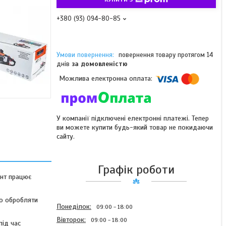
+380 (93) 094-80-85
повернення товару протягом 14
днів
за домовленістю
У компанії підключені електронні платежі. Тепер
ви можете купити будь-який товар не покидаючи
сайту.
Графік роботи
ент працює
о обробляти
Понеділок
09:00
18:00
Вівторок
09:00
18:00
під час