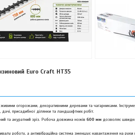
зиновий Euro Craft HT35
 живими огорожами, декоративними деревами та чагарниками. Інструм
 дачі, присадибної ділянки та ландшафтних робіт.
ий та акуратний зріз. Робоча довжина ножів
600 мм
дозволяє швидк
валу роботу, а антивібраційна система зменшує навантаження на руки 