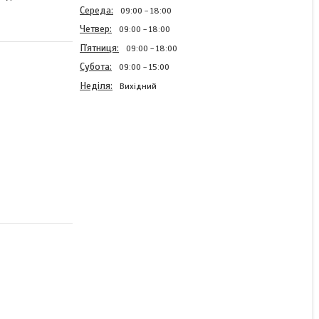
Середа
09:00
18:00
Четвер
09:00
18:00
Пʼятниця
09:00
18:00
Субота
09:00
15:00
Неділя
Вихідний
Кущоріз Бензиновий Euro
Craft HT35
В наявності
5 199 ₴
КУПИТИ
КУПИТИ З