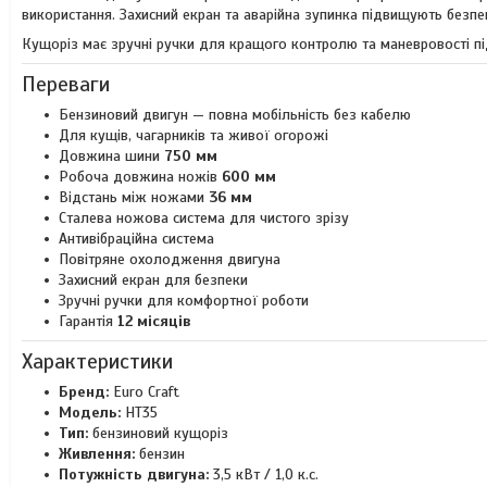
використання. Захисний екран та аварійна зупинка підвищують безпе
Кущоріз має зручні ручки для кращого контролю та маневровості пі
Переваги
Бензиновий двигун — повна мобільність без кабелю
Для кущів, чагарників та живої огорожі
Довжина шини
750 мм
Робоча довжина ножів
600 мм
Відстань між ножами
36 мм
Сталева ножова система для чистого зрізу
Антивібраційна система
Повітряне охолодження двигуна
Захисний екран для безпеки
Зручні ручки для комфортної роботи
Гарантія
12 місяців
Характеристики
Бренд:
Euro Craft
Модель:
HT35
Тип:
бензиновий кущоріз
Живлення:
бензин
Потужність двигуна:
3,5 кВт / 1,0 к.с.