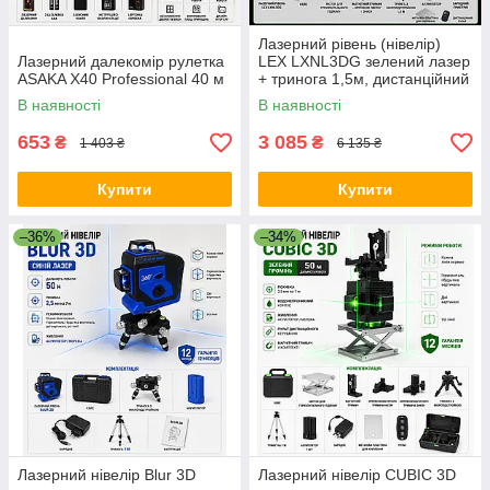
Лазерний рівень (нівелір)
Лазерний далекомір рулетка
LEX LXNL3DG зелений лазер
ASAKA X40 Professional 40 м
+ тринога 1,5м, дистанційний
пульт керування
В наявності
В наявності
653
3 085
₴
₴
1 403 ₴
6 135 ₴
Купити
Купити
–36%
–34%
Лазерний нівелір Blur 3D
Лазерний нівелір CUBIC 3D