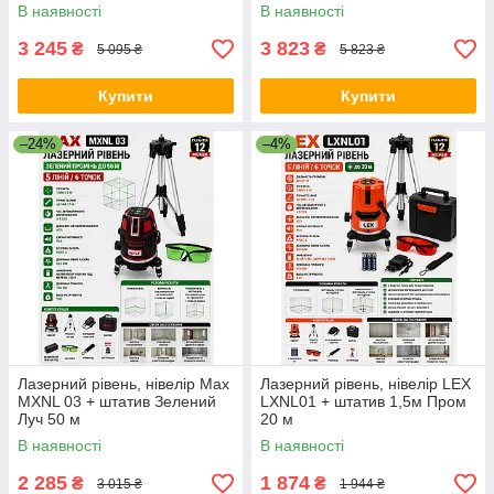
В наявності
В наявності
3 245
3 823
₴
₴
5 095 ₴
5 823 ₴
Купити
Купити
–24%
–4%
Лазерний рівень, нівелір Max
Лазерний рівень, нівелір LEX
MXNL 03 + штатив Зелений
LXNL01 + штатив 1,5м Пром
Луч 50 м
20 м
В наявності
В наявності
2 285
1 874
₴
₴
3 015 ₴
1 944 ₴