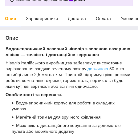
Опис
Характеристики
Доставка
Оплата
Умови п
Опис
Водонепроникний лазерний нівелір з зеленою лазерною
лінією — точність і дистанційне керування
Нівелір італійського виробництва забезпечує високоточне
вирівнювання завдяки зеленому лазеру
довжиною
50 м та
похибці лише 2,5 мм на 7 м. Пристрій підтримує різні режими
роботи: кожна лінія окремо, горизонталь, вертикаль і будь-
який кут, дві вертикалі або всі лінії одночасно.
Особливості та переваги:
Водонепроникний корпус для роботи в складних
умовах
Магнітний тримач для зручного кріплення
Можливість дистанційного керування за допомогою
пульта або мобільного додатку