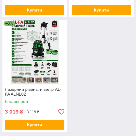
Купити
Купити
–3%
Лазерний рівень, нівелір AL-
FA ALNL02
В наявності
3 019
₴
3 119 ₴
Купити