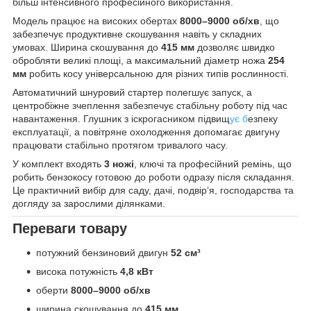
більш інтенсивного професійного використання.
Модель працює на високих обертах
8000–9000 об/хв
, що
забезпечує продуктивне скошування навіть у складних
умовах. Ширина скошування до
415 мм
дозволяє швидко
обробляти великі площі, а максимальний діаметр ножа
254
мм
робить косу універсальною для різних типів рослинності.
Автоматичний шнуровий стартер полегшує запуск, а
центробіжне зчеплення забезпечує стабільну роботу під час
навантаження. Глушник з іскрогасником підвищ
ує б
езпеку
експлуатації, а повітряне охолодження допомагає двигуну
працювати стабільно протягом тривалого часу.
У комплект входять
3 ножі
, ключі та професійний ремінь, що
робить бензокосу готовою до роботи одразу після складання.
Це практичний вибір для саду, дачі, подвір’я, господарства та
догляду за зарослими ділянками.
Переваги товару
потужний бензиновий двигун
52 см³
висока потужність
4,8 кВт
оберти
8000–9000 об/хв
ширина скошування до
415 мм