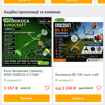
Акційні пропозиції та новинки
–17%
–15%
Коса бензинова (тример)
KING KGBC52-A 3.8кВт
Бензокоса ВС 431 euro craft
В наявності
В наявності
3 197
3 246
₴
від
₴
3 847 ₴
від 3 816 ₴
Купити
Купити