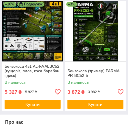
–10%
Подарунок
–3%
Бензокоса 4в1 AL-FA ALBC52
(кущоріз, пила, коса барабан
Бензокоса (тример) PARMA
і диск)
PR-BC52-5
В наявності
В наявності
5 327
3 872
₴
₴
5 927 ₴
3 982 ₴
Купити
Купити
Про нас