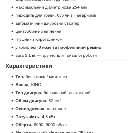
максимальний діаметр ножа
254 мм
підходить для трави, бур’янів і чагарників
автоматичний шнуровий стартер
центробіжне зчеплення
глушник з іскрогасником
у комплекті
3 ножі та професійний ремінь
вага
5,1 кг
— зручно для тривалої роботи
Характеристики
Тип:
бензокоса / мотокоса
Бренд:
KING
Тип двигуна:
бензиновий, двотактний
Об’єм двигуна:
52 см³
Охолодження:
повітряне
Потужність:
4,8 кВт
Оберти:
8000–9000 об/хв
Максимальний діаметр ножа:
254 мм