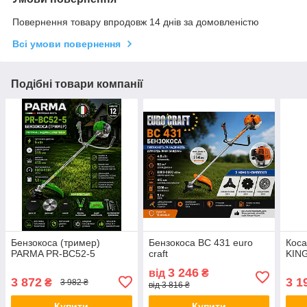
Повернення товару впродовж 14 днів за домовленістю
Всі умови повернення
Подібні товари компанії
Бензокоса (тример)
Бензокоса ВС 431 euro
Коса
PARMA PR-BC52-5
craft
KING
3 246
від
₴
3 872
3 1
₴
3 982 ₴
від 3 816 ₴
Купити
Купити