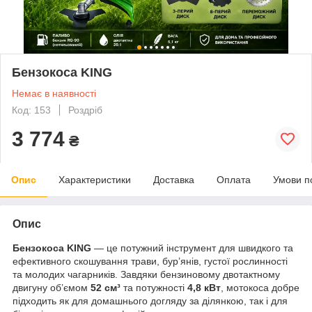
Бензокоса KING
Немає в наявності
Код: 153
Роздріб
3 774
₴
Опис
Характеристики
Доставка
Оплата
Умови п
Опис
Бензокоса KING
— це потужний інструмент для швидкого та
ефективного скошування трави, бур’янів, густої рослинності
та молодих чагарників. Завдяки бензиновому двотактному
двигуну об’ємом
52 см³
та потужності
4,8 кВт
, мотокоса добре
підходить як для домашнього догляду за ділянкою, так і для