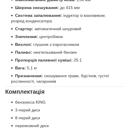
Ширина скошування:
до 415 мм
Система запалювання:
індуктор із маховиком,
розряд конденсатора
Стартер:
автоматичний шнуровий
Зчеплення:
центробіжне
Вихлоп:
глушник з іскрогасником
Паливо:
неетильований бензин
Пропорція паливної суміші:
25:1
Вага:
5,1 кг
Призначення:
скошування трави, бур’янів, густої
рослинності, чагарників
Комплектація
бензокоса KING
3-перий диск
8-перий диск
переможний диск