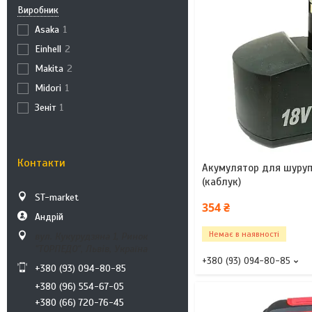
Виробник
Asaka
1
Einhell
2
Makita
2
Midori
1
Зеніт
1
Контакти
Акумулятор для шурупо
(каблук)
ST-market
354 ₴
Андрій
Немає в наявності
вул. Кукурудзяна 1, Ринок
"ТОРПЕДО", Львів, Україна
+380 (93) 094-80-85
+380 (93) 094-80-85
+380 (96) 554-67-05
+380 (66) 720-76-45