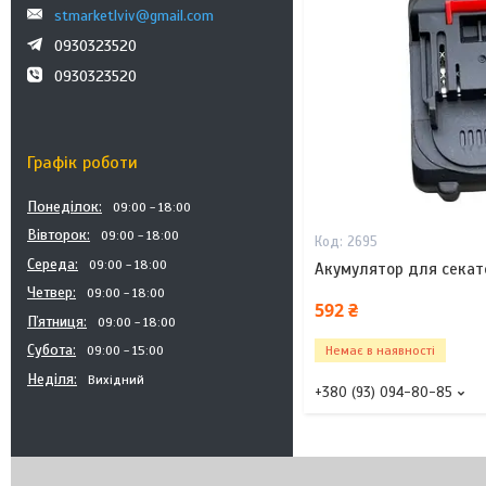
stmarketlviv@gmail.com
0930323520
0930323520
Графік роботи
Понеділок
09:00
18:00
Вівторок
09:00
18:00
2695
Середа
09:00
18:00
Акумулятор для секат
Четвер
09:00
18:00
592 ₴
Пʼятниця
09:00
18:00
Субота
09:00
15:00
Немає в наявності
Неділя
Вихідний
+380 (93) 094-80-85