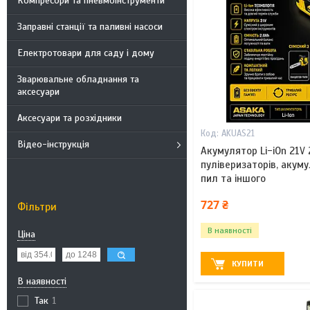
Компресори та пневмоінструменти
Заправні станції та паливні насоси
Електротовари для саду і дому
Зварювальне обладнання та
аксесуари
Аксесуари та розхідники
AKUAS21
Відео-інструкція
Акумулятор Li-iOn 21V 
пуліверизаторів, акум
пил та іншого
727 ₴
Фільтри
В наявності
Ціна
КУПИТИ
В наявності
Так
1