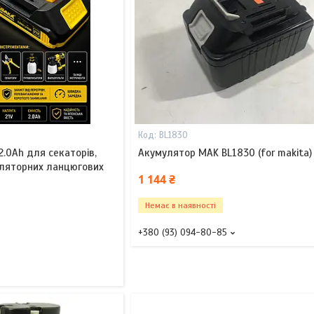
BL1830
2.0Ah для секаторів,
Акумулятор MAK BL1830 (for makita)
уляторних ланцюгових
1 144 ₴
Немає в наявності
+380 (93) 094-80-85