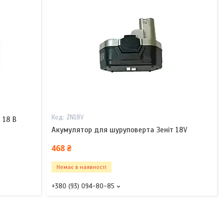
ZN18V
 18 В
Акумулятор для шуруповерта Зеніт 18V
468 ₴
Немає в наявності
+380 (93) 094-80-85