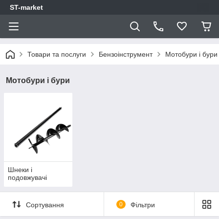
ST-market
Товари та послуги
Бензоінструмент
Мотобури і бури
Мотобури і бури
Шнеки і
подовжувачі
Сортування
0
Фільтри