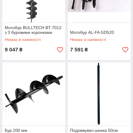
Мотобур BULLTECH BT-7012
з 3 буровими коронками
Мотобур AL-FA GD520
Немає в наявності
Немає в наявності
9 047
7 591
₴
₴
Бур 200 мм
Подовжувач шнека 50см