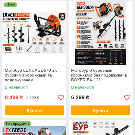
–15%
Мотобур LEX LXGD670 з 3
Мотобур 3 буровими
буровими коронками та
коронками без подовжувача
подовжувачем
BOXER BX-121
В наявності
В наявності
8 499
6 299
₴
₴
9 999 ₴
Купити
Купити
Топ продажів