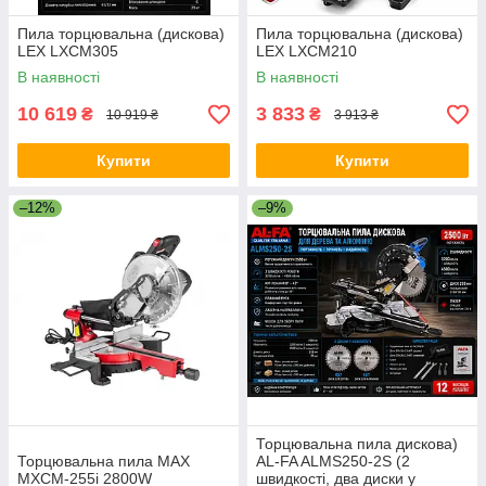
Пила торцювальна (дискова)
Пила торцювальна (дискова)
LEX LXCM305
LEX LXCM210
В наявності
В наявності
10 619
3 833
₴
₴
10 919 ₴
3 913 ₴
Купити
Купити
–12%
–9%
Торцювальна пила дискова)
Торцювальна пила MAX
AL-FA ALMS250-2S (2
MXCM-255i 2800W
швидкості, два диски у