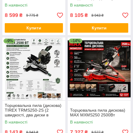
комплекті)
В наявності
В наявності
8 599
8 105
₴
₴
9 775 ₴
8 943 ₴
Купити
Купити
–9%
–14%
Торцювальна пила (дискова)
TIREX TRMS250-2S (2
Торцювальна пила дискова)
швидкості, два диски в
MAX MXMS250 2500Вт
комплекті)
В наявності
В наявності
8 143
7 327
₴
₴
8 943 ₴
8 527 ₴