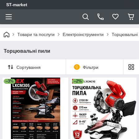
ST-market
Товари та послуги
Електроінструменти
Торцювальні
Торцювальні пили
Сортування
0
Фільтри
–3%
–2%