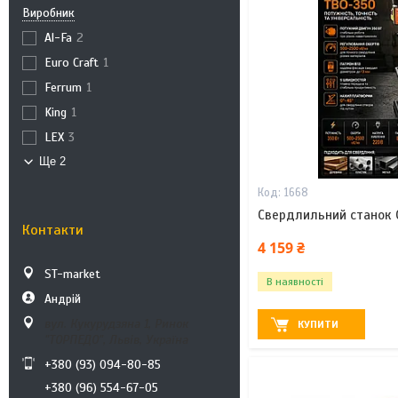
Виробник
Al-Fa
2
Euro Craft
1
Ferrum
1
King
1
LEX
3
Ще 2
1668
Свердлильний станок
Контакти
4 159 ₴
ST-market
В наявності
Андрій
вул. Кукурудзяна 1, Ринок
КУПИТИ
"ТОРПЕДО", Львів, Україна
+380 (93) 094-80-85
+380 (96) 554-67-05