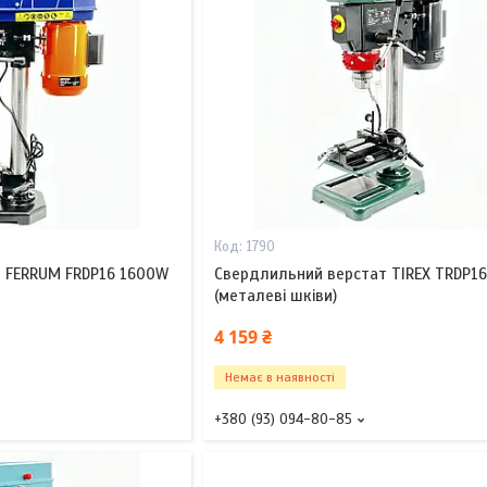
1790
 FERRUM FRDP16 1600W
Свердлильний верстат TIREX TRDP1
(металеві шківи)
4 159 ₴
Немає в наявності
+380 (93) 094-80-85