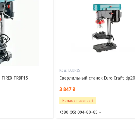
ECDP15
 TIREX TRDP15
Сверлильный станок Euro Craft dp2
3 847 ₴
Немає в наявності
+380 (93) 094-80-85