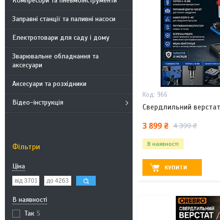
Компресори та пневмоінструменти
Заправні станції та паливні насоси
Електротовари для саду і дому
Зварювальне обладнання та
аксесуари
Аксесуари та розхідники
966
Відео-інструкція
Свердлильний верстат
3 899 ₴
4 399 ₴
В наявності
Фільтри
Ціна
КУПИТИ
В наявності
Так
5