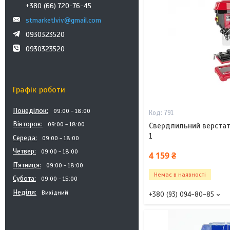
+380 (66) 720-76-45
stmarketlviv@gmail.com
0930323520
0930323520
Графік роботи
Понеділок
09:00
18:00
791
Вівторок
09:00
18:00
Свердлильний верстат
1
Середа
09:00
18:00
Четвер
09:00
18:00
4 159 ₴
Пʼятниця
09:00
18:00
Немає в наявності
Субота
09:00
15:00
Неділя
Вихідний
+380 (93) 094-80-85