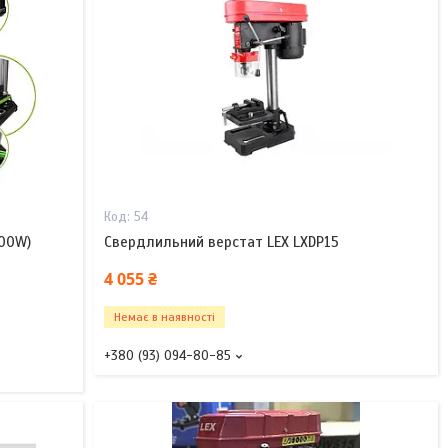
54
600W)
Свердлильний верстат LEX LXDP15
4 055 ₴
Немає в наявності
+380 (93) 094-80-85