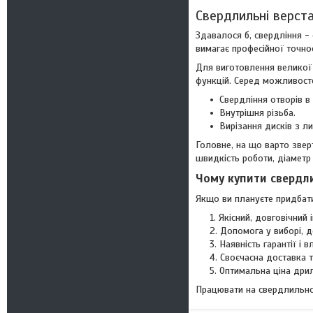
Свердлильні верста
Здавалося б, свердління - 
вимагає професійної точнос
Для виготовлення великої 
функцій. Серед можливосте
Свердління отворів в 
Внутрішня різьба.
Вирізання дисків з ли
Головне, на що варто зверт
швидкість роботи, діаметр 
Чому купити свердли
Якщо ви плануєте придбати 
Якісний, довговічний 
Допомога у виборі, д
Наявність гарантії і 
Своєчасна доставка т
Оптимальна ціна дри
Працювати на свердлильно