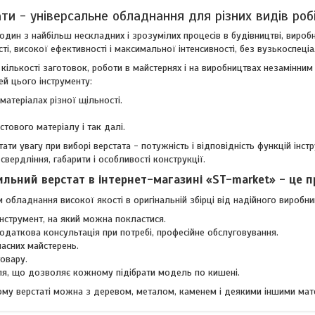
ти - універсальне обладнання для різних видів роб
один з найбільш нескладних і зрозумілих процесів в будівництві, виробн
ті, високої ефективності і максимальної інтенсивності, без вузькоспеці
кількості заготовок, роботи в майстернях і на виробництвах незамінни
й цього інструменту:
матеріалах різної щільності.
стового матеріалу і так далі.
ати увагу при виборі верстата - потужність і відповідність функцій інст
свердління, габарити і особливості конструкції.
льний верстат в інтернет-магазині «ST-market» - це п
обладнання високої якості в оригінальній збірці від надійного виробни
інструмент, на який можна покластися.
одаткова консультація при потребі, професійне обслуговування.
власних майстерень.
овару.
ля, що дозволяє кожному підібрати модель по кишені.
му верстаті можна з деревом, металом, каменем і деякими іншими мат