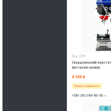
1789
Свердлильний верстат
(металеві шківи)
4 159 ₴
Немає в наявності
+380 (93) 094-80-85