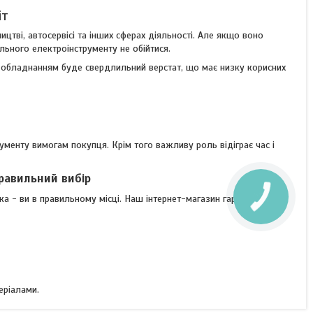
іт
ицтві, автосервісі та інших сферах діяльності. Але якщо воно
ального електроінструменту не обійтися.
м обладнанням буде свердлильний верстат, що має низку корисних
рументу вимогам покупця. Крім того важливу роль відіграє час і
равильний вибір
ка - ви в правильному місці. Наш інтернет-магазин гарантує:
еріалами.