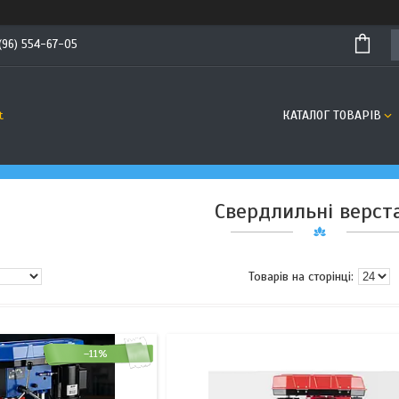
(96) 554-67-05
КАТАЛОГ ТОВАРІВ
t
Свердлильні верст
–11%