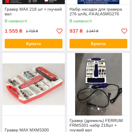
Гравер MAX 218 шт + гнучкий
Набір насадок для гравера
вал
276 штAL-FA ALASMG276
В наявності
В наявності
1 555
937
₴
₴
1 715 ₴
1 247 ₴
Купити
Купити
Гравер (дремель) FERRUM
FRMS301 набір 218шт +
Гравер MAX MXMS300
гнучкий вал