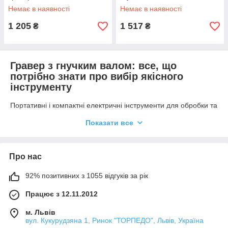
Немає в наявності
Немає в наявності
1 205
1 517
₴
₴
Гравер з гнучким валом: все, що
потрібно знати про вибір якісного
інструменту
Портативні і компактні електричні інструменти для обробки та
полірування дерева, металу, пластику, вони ж гравери,
Показати все
повсюдно використовуються в сучасній будівельній справі і
не тільки. Завдяки своїй компактності, оптимальній
потужності і численним можливостям, такі інструменти
практично незамінні у будь-якому сучасному наборі.
Про нас
Що стосується конструкції і принципу дії гравера, він працює
92% позитивних з 1055 відгуків за рік
за рахунок електродвигуна та нагадує звичайну дрель. Різні
швидкості обертання і можливі параметри інструменту
Працює з 12.11.2012
залежать від конкретної моделі та її прямого призначення.
Електричний гравер компактний, займає мало місця і, як
м. Львів
правило, мало важить. При цьому сучасні моделі здатні
вул. Кукурудзяна 1, Ринок "ТОРПЕДО", Львів, Україна