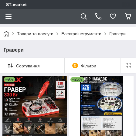
ST-market
Товари та послуги
Електроінструменти
Гравери
Гравери
Сортування
0
Фільтри
–9%
–25%