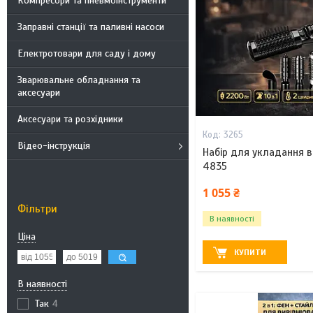
Компресори та пневмоінструменти
Заправні станції та паливні насоси
Електротовари для саду і дому
Зварювальне обладнання та
аксесуари
Аксесуари та розхідники
3265
Відео-інструкція
Набір для укладання в
4835
1 055 ₴
Фільтри
В наявності
Ціна
КУПИТИ
В наявності
Так
4