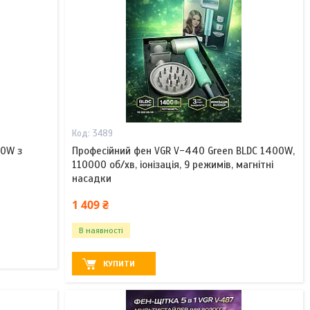
3489
00W з
Професійний фен VGR V-440 Green BLDC 1400W,
110000 об/хв, іонізація, 9 режимів, магнітні
насадки
1 409 ₴
В наявності
КУПИТИ