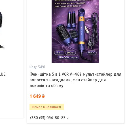
3491
LUE,
Фен-щітка 5 в 1 VGR V-487 мультистайлер для
волосся з насадками, фен стайлер для
локонів та об’єму
1 649 ₴
Немає в наявності
+380 (93) 094-80-85