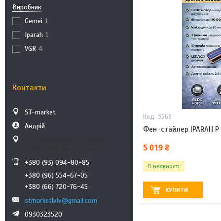
Виробник
Gemei
1
Iparah
1
VGR
4
Контакти
ST-market
3569
Андрій
Фен-стайлер IPARAH P
вул. Кукурудзяна 1, Ринок
5 019 ₴
"ТОРПЕДО", Львів, Україна
+380 (93) 094-80-85
В наявності
+380 (96) 554-67-05
+380 (66) 720-76-45
КУПИТИ
stmarketlviv@gmail.com
0930323520