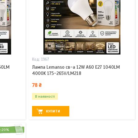
1967
350LM
Лампа Lemanso св-а 12W A60 E27 1040LM
4000K 175-265V/LM218
78 ₴
В наявності
КУПИТИ
–20%