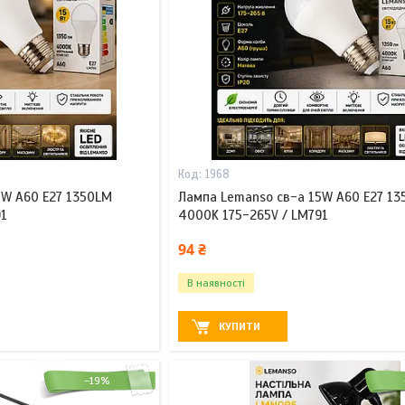
1968
5W A60 E27 1350LM
Лампа Lemanso св-а 15W A60 E27 1
91
4000K 175-265V / LM791
94 ₴
В наявності
КУПИТИ
–19%