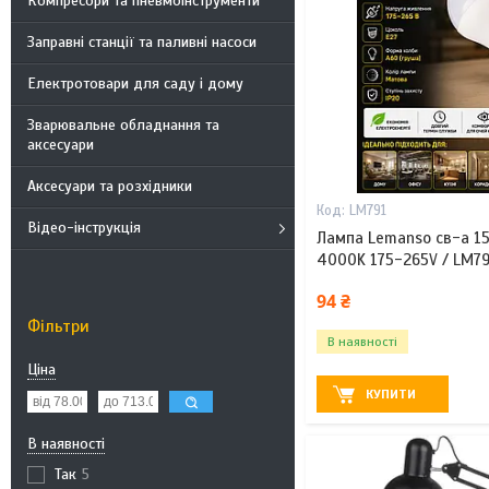
Компресори та пневмоінструменти
Заправні станції та паливні насоси
Електротовари для саду і дому
Зварювальне обладнання та
аксесуари
Аксесуари та розхідники
LM791
Відео-інструкція
Лампа Lemanso св-а 1
4000K 175-265V / LM7
94 ₴
Фільтри
В наявності
Ціна
КУПИТИ
В наявності
Так
5