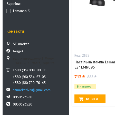
Виробник
Lemanso
5
Контакти
ST-market
Андрій
2635
вул. Кукурудзяна 1, Ринок
Настільна лампа Lema
"ТОРПЕДО", Львів, Україна
E27 LMN093
+380 (93) 094-80-85
713 ₴
883 ₴
+380 (96) 554-67-05
+380 (66) 720-76-45
В наявності
stmarketlviv@gmail.com
0930323520
КУПИТИ
0930323520