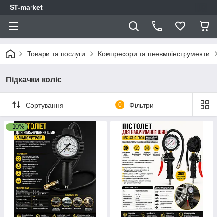
ST-market
Товари та послуги
Компресори та пневмоінструменти
Підкачки коліс
Сортування
0
Фільтри
–10%