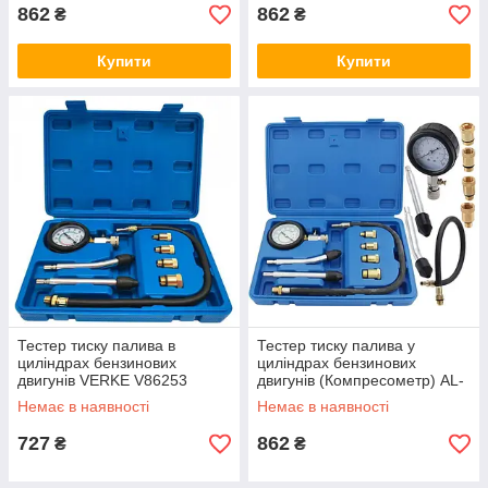
862
862
₴
₴
Купити
Купити
Тестер тиску палива в
Тестер тиску палива у
циліндрах бензинових
циліндрах бензинових
двигунів VERKE V86253
двигунів (Компресометр) AL-
FA ALPCPT01
Немає в наявності
Немає в наявності
727
862
₴
₴