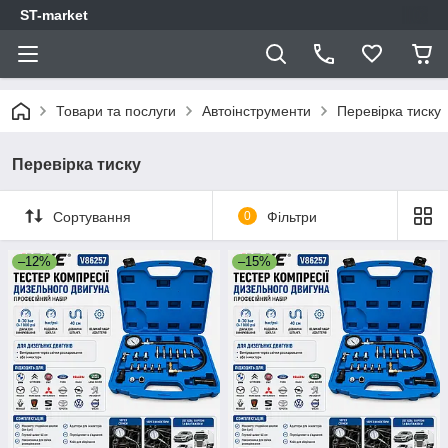
ST-market
Товари та послуги
Автоінструменти
Перевірка тиску
Перевірка тиску
Сортування
0
Фільтри
–12%
–15%