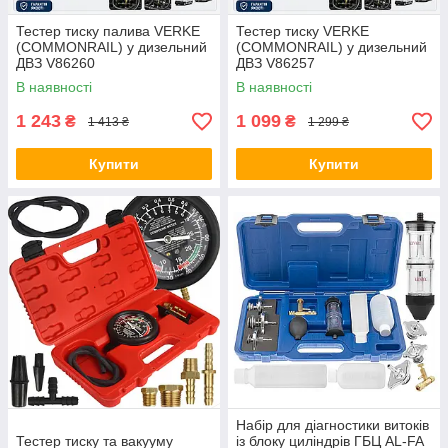
Тестер тиску палива VERKE
Тестер тиску VERKE
(COMMONRAIL) у дизельний
(COMMONRAIL) у дизельний
ДВЗ V86260
ДВЗ V86257
В наявності
В наявності
1 243
1 099
₴
₴
1 413 ₴
1 299 ₴
Купити
Купити
Набір для діагностики витоків
Тестер тиску та вакууму
із блоку циліндрів ГБЦ AL-FA